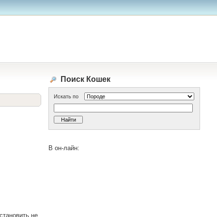
Поиск Кошек
Искать по
В он-лайн:
становить не