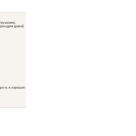
игрушками,
приходим домой.
адость и хорошое