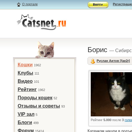
О портале
Регистраци
Борис
— Сибирс
Руслан Аитов [fae2r]
Кошки
1962
Клубы
111
Видео
101
Рейтинг
1962
Породы кошек
52
Отзывы и советы
93
VIP зал
5
Рейтинг
5.000
после
3
голо
Блоги
499
Форум
Катенком нашли в подъе
15414