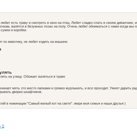
 любит есть траву и смотреть в окно на птиц. Любит сладко спать в своем диванчике, 
очкам, валятся в безумных позах на полу. Очень любит обниматься с нами когда мы 
 сумки и коробки.
ят по животику, не любит ездить на машине.
а
гулять
лять на улицу. Обожает валяться в траве
начинает мять это место лапками и громко мурлыкать, и все проходит. Умеет дарить р
крывать дверки шкафчиков.
тий в номинации "Самый милый кот на свете". жюри моя семья и наши друзья )
о 1