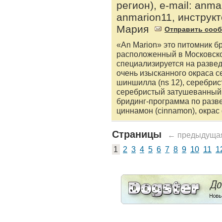
регион), e-mail: anma
anmarion11, инструк
Мария
Отправить соо
«An Marion» это питомник 
расположенный в Московско
специализируется на разве
очень изысканного окраса 
шиншилла (ns 12), серебрис
серебристый затушеванный п
бридинг-программа по разв
циннамон (cinnamon), окрас ф
Страницы
← предыдуща
1
2
3
4
5
6
7
8
9
10
11
1