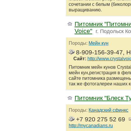
сочетании с белым (биколор
выращиванию.
Питомник "Питомник
Voice"
г. Подольск К
Породы:
Мейн кун
8-909-156-39-47, 
Сайт:
http://www.crystalvoi
Питомник мейн кунов Crystal
мейн кун,регистрация в фел
сайте питомника размещены 
так же фотогалереи наших ко
Питомник "Блеск Т
Породы:
Канадский сфинкс
+7 920 275 52 69
http://mycanadians.ru