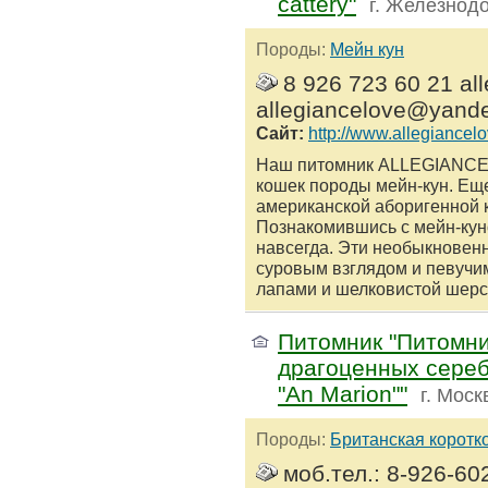
cattery"
г. Железнод
Породы:
Мейн кун
8 926 723 60 21 al
allegiancelove@yande
Сайт:
http://www.allegiancelo
Наш питомник ALLEGIANCE
кошек породы мейн-кун. Ещ
американской аборигенной 
Познaкомившись с мейн-куно
навсегда. Эти необыкновен
суровым взглядом и певучи
лапами и шелковистой шерст
Питомник "Питомни
драгоценных сереб
"An Marion""
г. Моск
Породы:
Британская коротк
моб.тел.: 8-926-60