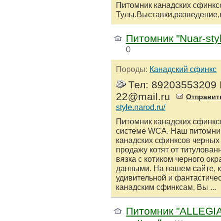
Питомник канадских сфинкс
Тулы.Выставки,разведение,к
Питомник "Nuar-sty
0
Породы:
Канадский сфинкс
Тел: 89203553209 E
22@mail.ru
Отправит
style.narod.ru/
Питомник канадских сфинксо
системе WCA. Наш питомни
канадских сфинксов черных
продажу котят от титулова
вязка с котиком черного ок
данными. На нашем сайте, 
удивительной и фантастичес
канадским сфинксам, Вы ...
Питомник "ALLEGI