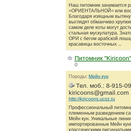
Наш питомник занимается 
=ОРИЕНТАЛЬНОЙ= или вост
Благодаря изящным вытяну
выглядят обманчиво хрупки
самом деле коты могут дост
стальная мускулатура. Зна
ОРИ с бегом арабской лошад
красавицы восточных ...
Питомник "Kiricoon
0
Породы:
Мейн кун
Тел. моб.: 8-915-09
kiricoons@gmail.com
http://kiricoons.ucoz.ru
Профессиональный питомник 
племенным разведением са
Мейн кун. Уникальные лини
импортированные Мейн кун
классическими рисунчатыми 