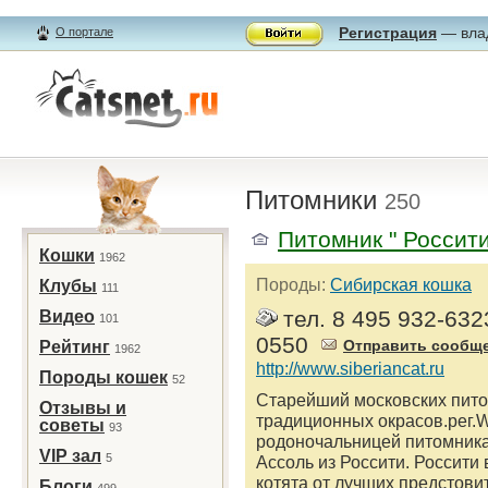
Регистрация
— влад
О портале
Питомники
250
Питомник " Россити
Кошки
1962
Породы:
Сибирская кошка
Клубы
111
тел. 8 495 932-632
Видео
101
0550
Отправить сообщ
Рейтинг
1962
http://www.siberiancat.ru
Породы кошек
52
Старейший московских пито
Отзывы и
традиционных окрасов.рег.W
советы
93
родоночальницей питомника
VIP зал
5
Ассоль из Россити. Россити
котята от лучших предстови
Блоги