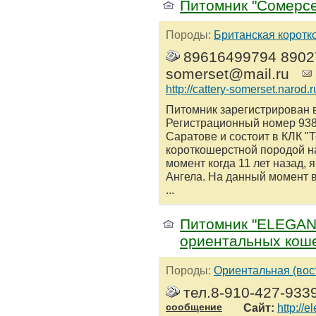
Питомник "Сомерсе
Породы:
Британская коротк
89616499794 89027
somerset@mail.ru
http://cattery-somerset.narod.r
Питомник зарегистрирован в
Регистрационный номер 938/
Саратове и состоит в КЛК "
короткошерстной породой на
момент когда 11 лет назад, 
Ангела. На данный момент 
...
Питомник "ELEGAN
ориентальных коше
Породы:
Ориентальная (вос
тел.8-910-427-9339
сообщение
Сайт:
http://e