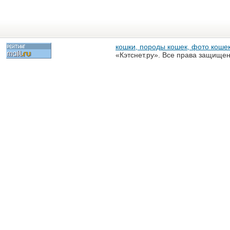
кошки, породы кошек, фото кошек
«Кэтснет.ру». Все права защище
разрешена только с письменного
«Кэтснет.ру»