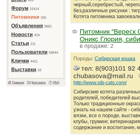
499
черный,серебристый, череп
Форум
15414
без,различные рисунки : ти
Котята питомника завоевали 
Питомники
250
Объявления
3882
Питомник "Вереск 
Новости
424
Оникс Глория, сиб
Статьи
211
в продаже: 2
Пользователи
58644
Породы:
Сибирская кошка
Клички
4421
тел: 8(903)101 92 
Выставки
18
chubasova@mail.ru
http://www.sib-cats.com/
Главная
Контакты
FAQ
Сибирские котята различны
родителей, победителей выс
Только традиционные окрас
узнать на нашем сайте - сиб
вязки, все о породе, выстав
клубы, груминг, ветеринария
содержание и воспитание, ко