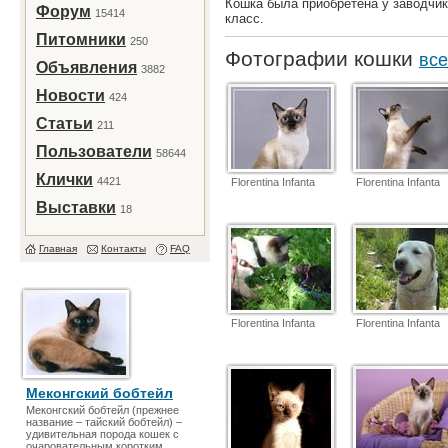
Кошка была приобретена у заводчик
Форум
15414
класс.
Питомники
250
Фотографии кошки
все
Объявления
3882
Новости
424
Статьи
211
Пользователи
58644
Клички
4421
Florentina Infanta
Florentina Infanta
Выставки
18
Главная
Контакты
FAQ
Florentina Infanta
Florentina Infanta
Меконгский бобтейл
Меконгский бобтейл (прежнее
название – тайский бобтейл) –
удивительная порода кошек с
очаровательным коротким,