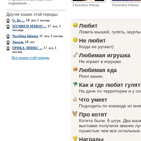
подвижным ...
Florentina Infanta
Florentina Infanta
Другие кошки этой породы:
G. In. ...
18 лет, 1 месяц
Любит
IZUMRUD MARSO ...
17 лет, 3
месяца
Ловить мышей, гулять, мурлы
Nordjina Infanta
11 лет, 1 месяц
Не любит
Арахис
18 лет
Когда ее ругают)
ЕРИКА ЛИНКС ...
17 лет, 1
месяц
Любимая игрушка
Все кошки этой породы
Не играет в игрушки.
Любимая еда
Роял канин.
Как и где любит гулят
На даче по территории и у с
Что умеет
Подходить по команде ко мне
Про котят
Котята были. 6 штук. Два мал
выставке получили звание лу
пушистые чем все остальные
Награды