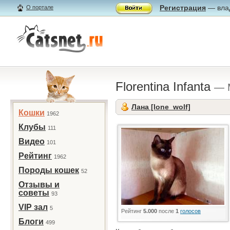
Регистрация
— влад
О портале
Florentina Infanta
— 
Лана [lone_wolf]
Кошки
1962
Клубы
111
Видео
101
Рейтинг
1962
Породы кошек
52
Отзывы и
советы
93
VIP зал
5
Рейтинг
5.000
после
1
голосов
Блоги
499