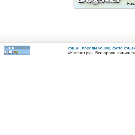
кошки, породы кошек, фото кошек
«Кэтснет.ру». Все права защище
разрешена только с письменного
«Кэтснет.ру»