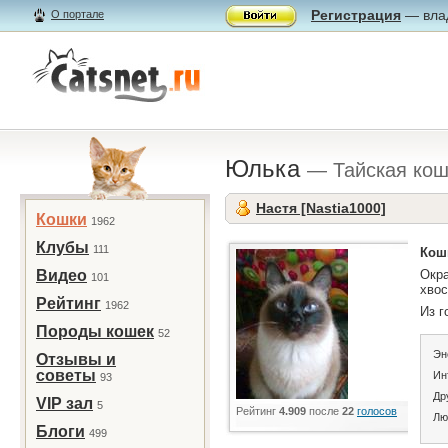
Регистрация
— влад
О портале
Юлька
— Тайская кош
Настя [Nastia1000]
Кошки
1962
Клубы
111
Кош
Видео
Окра
101
хвос
Рейтинг
1962
Из 
Породы кошек
52
Эн
Отзывы и
советы
Ин
93
Др
VIP зал
5
Рейтинг
4.909
после
22
голосов
Лю
Блоги
499