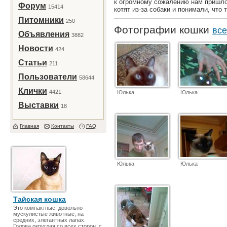
к огромному сожалению нам пришлос
Форум
15414
котят из-за собаки и понимали, что 
Питомники
250
Фотографии кошки
все
Объявления
3882
Новости
424
Статьи
211
Пользователи
58644
Клички
4421
Юлька
Юлька
Выставки
18
Главная
Контакты
FAQ
Юлька
Юлька
Тайская кошка
Это компактные, довольно
мускулистые животные, на
средних, элегантных лапах.
Голова округлая со всех сторон, с