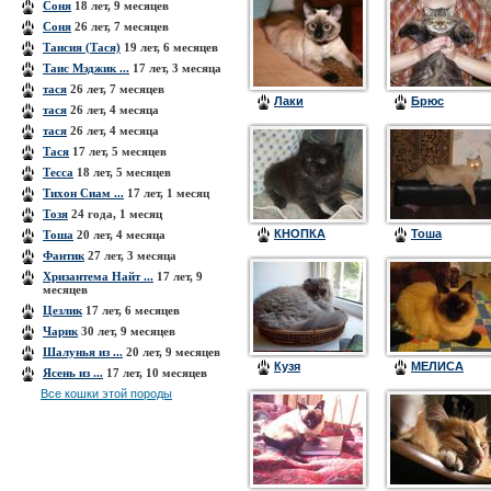
Соня
18 лет, 9 месяцев
Соня
26 лет, 7 месяцев
Таисия (Тася)
19 лет, 6 месяцев
Таис Мэджик ...
17 лет, 3 месяца
тася
26 лет, 7 месяцев
Лаки
Брюс
тася
26 лет, 4 месяца
тася
26 лет, 4 месяца
Тася
17 лет, 5 месяцев
Тесса
18 лет, 5 месяцев
Тихон Сиам ...
17 лет, 1 месяц
Тозя
24 года, 1 месяц
КНОПКА
Тоша
Тоша
20 лет, 4 месяца
Фантик
27 лет, 3 месяца
Хризантема Найт ...
17 лет, 9
месяцев
Цезлик
17 лет, 6 месяцев
Чарик
30 лет, 9 месяцев
Шалунья из ...
20 лет, 9 месяцев
Кузя
МЕЛИСА
Ясень из ...
17 лет, 10 месяцев
Все кошки этой породы