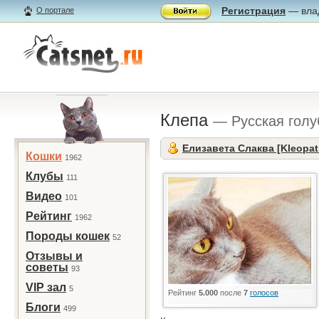
Регистрация
— влад
О портале
Клепа
— Русская голу
Елизавета Слаква [Kleopat
Кошки
1962
Клубы
111
Видео
101
Рейтинг
1962
Породы кошек
52
Отзывы и
советы
93
VIP зал
5
Рейтинг
5.000
после
7
голосов
Блоги
499