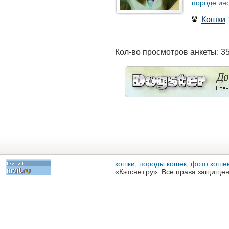
породе ино
Кошки
Кол-во просмотров анкеты: 3
кошки, породы кошек, фото кошек
«Кэтснет.ру». Все права защище
разрешена только с письменного
«Кэтснет.ру»