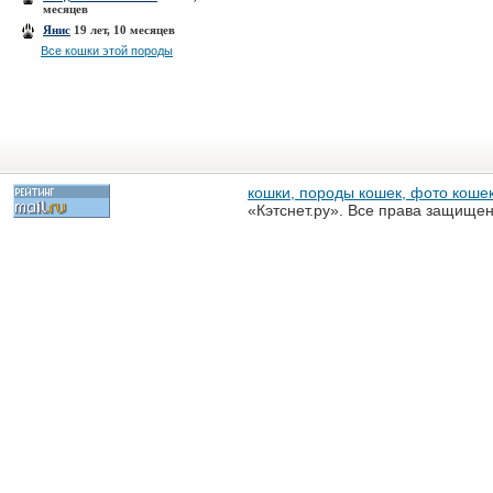
месяцев
Янис
19 лет, 10 месяцев
Все кошки этой породы
кошки, породы кошек, фото кошек
«Кэтснет.ру». Все права защище
разрешена только с письменного
«Кэтснет.ру»