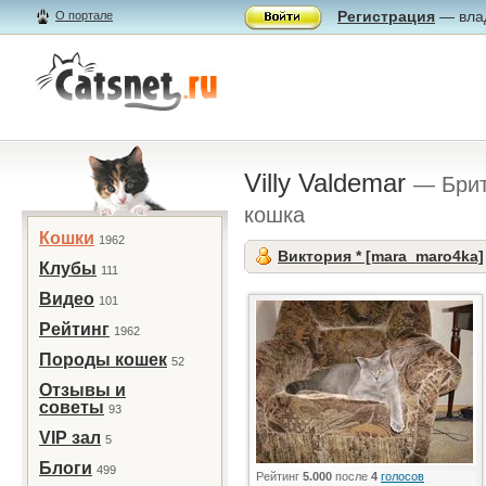
Регистрация
— влад
О портале
Villy Valdemar
— Брит
кошка
Кошки
1962
Виктория * [mara_maro4ka]
Клубы
111
Видео
101
Рейтинг
1962
Породы кошек
52
Отзывы и
советы
93
VIP зал
5
Блоги
499
Рейтинг
5.000
после
4
голосов