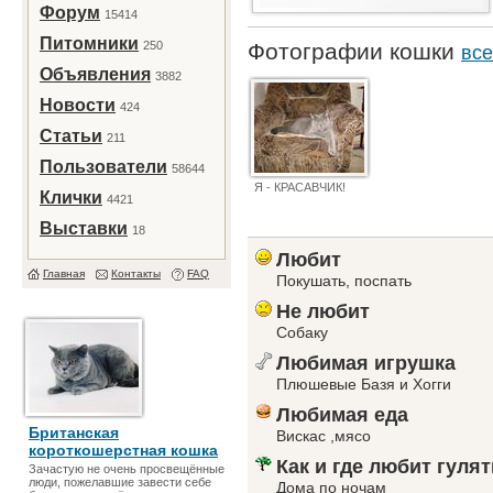
Форум
15414
Питомники
250
Фотографии кошки
все
Объявления
3882
Новости
424
Статьи
211
Пользователи
58644
Я - КРАСАВЧИК!
Клички
4421
Выставки
18
Любит
Главная
Контакты
FAQ
Покушать, поспать
Не любит
Собаку
Любимая игрушка
Плюшевые Базя и Хогги
Любимая еда
Британская
Вискас ,мясо
короткошерстная кошка
Как и где любит гулят
Зачастую не очень просвещённые
люди, пожелавшие завести себе
Дома по ночам