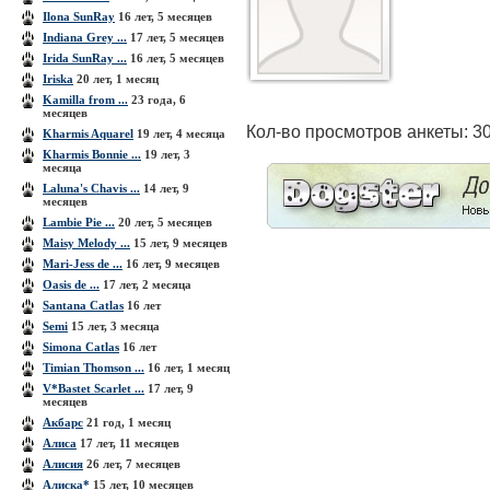
Ilona SunRay
16 лет, 5 месяцев
Indiana Grey ...
17 лет, 5 месяцев
Irida SunRay ...
16 лет, 5 месяцев
Iriska
20 лет, 1 месяц
Kamilla from ...
23 года, 6
месяцев
Кол-во просмотров анкеты: 3
Kharmis Aquarel
19 лет, 4 месяца
Kharmis Bonnie ...
19 лет, 3
месяца
Laluna's Chavis ...
14 лет, 9
месяцев
Lambie Pie ...
20 лет, 5 месяцев
Maisy Melody ...
15 лет, 9 месяцев
Mari-Jess de ...
16 лет, 9 месяцев
Oasis de ...
17 лет, 2 месяца
Santana Catlas
16 лет
Semi
15 лет, 3 месяца
Simona Catlas
16 лет
Timian Thomson ...
16 лет, 1 месяц
V*Bastet Scarlet ...
17 лет, 9
месяцев
Акбарс
21 год, 1 месяц
Алиса
17 лет, 11 месяцев
Алисия
26 лет, 7 месяцев
Алиска*
15 лет, 10 месяцев