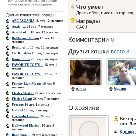
британского котёнка, не совсем
понимают всё разнообразие ...
Что умеет
Драть обои, писать в горшок,
Другие кошки этой породы:
Награды
ABC ASCANIA
18 лет, 12 месяцев
Anais - ...
21 год, 7 месяцев
CACJ
Arnold of ...
18 лет, 12 месяцев
Комментарии
Balthazar Damian
18 лет, 10
0
месяцев
Bonita of ...
17 лет, 10 месяцев
Друзья кошки
всего 3
Ch. Kordelia
16 лет, 6 месяцев
Diana fon ...
20 лет, 7 месяцев
FAVORITE TOY'S ...
18 лет, 1
месяц
FAVORITE TOY'S ...
17 лет, 7
месяцев
Felicity LightMoons
16 лет, 9
месяцев
Алиса
Мурзик
Flash's Muskat
26 лет, 7 месяцев
Flash's Solanj
26 лет, 7 месяцев
Forsage
16 лет, 2 месяца
О хозяине
Gabriel
16 лет, 3 месяца
Gertrudis Costa ...
26 лет, 7
Виктори
месяцев
лет, 9 
Hollywood Elenicat
18 лет, 4
месяца
Кошки
Ilona man ...
19 лет, 8 месяцев