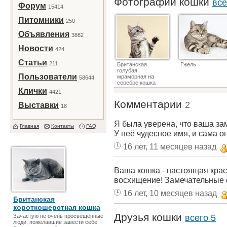
Фотографии кошки
все
Форум
15414
Питомники
250
Объявления
3882
Новости
424
Статьи
211
Британская
Гжель
голубая
Пользователи
мраморная на
58644
серебре кошка
Клички
4421
Комментарии
2
Выставки
18
Я была уверена, что ваша за
Главная
Контакты
FAQ
У неё чудесное имя, и сама о
16 лет, 11 месяцев назад
Ваша кошка - настоящая крас
восхищение! Замечательные
16 лет, 10 месяцев назад
Британская
короткошерстная кошка
Друзья кошки
Зачастую не очень просвещённые
всего 5
люди, пожелавшие завести себе