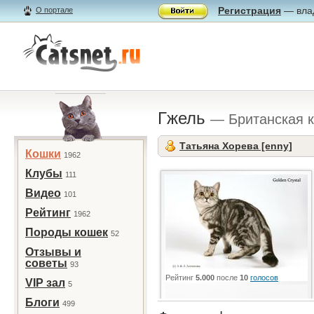
Регистрация
— влад
О портале
Гжель
— Британская 
Татьяна Хорева [enny]
Кошки
1962
Клубы
111
Видео
101
Рейтинг
1962
Породы кошек
52
Отзывы и
советы
93
Рейтинг
5.000
после
10
голосов
VIP зал
5
Блоги
499