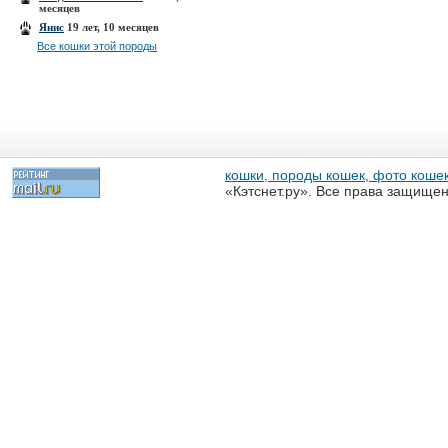
месяцев
Янис
19 лет, 10 месяцев
Все кошки этой породы
кошки, породы кошек, фото кошек
«Кэтснет.ру». Все права защище
разрешена только с письменного
«Кэтснет.ру»