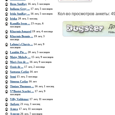
Ilona SunRay
16 лет, 5 месяцев
Indiana Grey ...
17 лет, 5 месяцев
Кол-во просмотров анкеты: 4
Irida SunRay ...
16 лет, 5 месяцев
Iriska
20 лет, 1 месяц
Kamilla from ...
23 года, 6
месяцев
Kharmis Aquarel
19 лет, 4 месяца
Kharmis Bonnie ...
19 лет, 3
месяца
Laluna's Chavis ...
14 лет, 9
месяцев
Lambie Pie ...
20 лет, 5 месяцев
Maisy Melody ...
15 лет, 9 месяцев
Mari-Jess de ...
16 лет, 9 месяцев
Oasis de ...
17 лет, 2 месяца
Santana Catlas
16 лет
Semi
15 лет, 3 месяца
Simona Catlas
16 лет
Timian Thomson ...
16 лет, 1 месяц
V*Bastet Scarlet ...
17 лет, 9
месяцев
Villy Valdemar
17 лет, 11 месяцев
Акбарс
21 год, 1 месяц
Алиса
17 лет, 11 месяцев
Алисия
26 лет, 7 месяцев