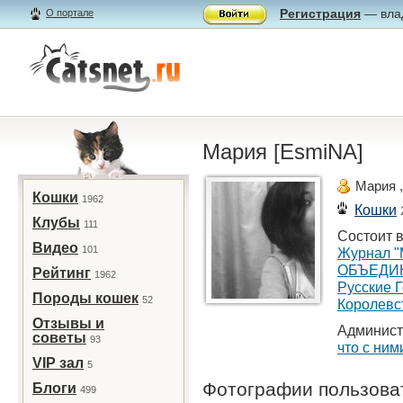
Регистрация
— влад
О портале
Мария [EsmiNA]
Мария 
Кошки
1962
Кошки
Клубы
111
Состоит в
Видео
101
Журнал "
ОБЪЕДИ
Рейтинг
1962
Русские 
Породы кошек
52
Королевс
Отзывы и
Админист
советы
93
что с ним
VIP зал
5
Фотографии пользов
Блоги
499