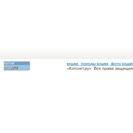
кошки, породы кошек, фото кошек
«Кэтснет.ру». Все права защище
разрешена только с письменного
«Кэтснет.ру»