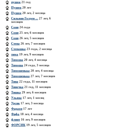
пушок
21 год
Пушок
20 лет
Пушок
20 лет, 2 месяца
Сильвия Голден ...
27 лет, 6
месяцев
Соня
24 года
Соня
25 лет, 6 месяцев
Соня
26 лет, 5 месяцев
Степа
26 лет, 7 месяцев
Степашка
23 года, 2 месяца
тима
19 лет, 9 месяцев
Тимоша
20 лет, 4 месяца
Тимоша
24 года, 3 месяца
Тимошенька
20 лет, 4 месяца
Тимошенька
27 лет, 7 месяцев
Тина
22 года, 11 месяцев
Тиночка
21 год, 11 месяцев
Тишка
29 лет, 6 месяцев
Ульяна
17 лет, 1 месяц
Урсик
17 лет, 3 месяца
Фараон
17 лет
Фифа
18 лет, 4 месяца
флинт
16 лет, 9 месяцев
ФОРСИК
19 лет, 5 месяцев