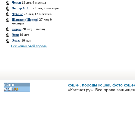
Ченси
25 лет, 4 месяца
Честер бой ...
20 лет, 9 месяцев
Чубайс
28 лет, 12 месяцев
Шарлин (Шерри)
27 лет, 9
месяцев
шерри
20 лет, 1 месяц
Экзи
19 лет
Эльза
16 лет
Все кошки этой породы
кошки, породы кошек, фото кошек
«Кэтснет.ру». Все права защище
разрешена только с письменного
«Кэтснет.ру»