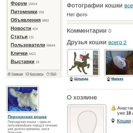
Форум
Фотографии кошки
15414
все
Питомники
250
Нет фото
Объявления
3882
Новости
424
Комментарии
0
Статьи
211
Друзья кошки
всего 2
Пользователи
58644
Клички
4421
Выставки
18
Главная
Контакты
FAQ
Шлында
Маркиз
О хозяине
Анаста
уже
18 
Персидская кошка
Кошки
Персидская кошка – одна из
популярнейших пород в течение
уже долгого времени, они в
большом ...