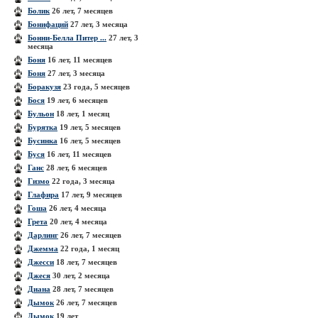
Болик
26 лет, 7 месяцев
Бонифаций
27 лет, 3 месяца
Бонни-Белла Питер ...
27 лет, 3
месяца
Боня
16 лет, 11 месяцев
Боня
27 лет, 3 месяца
Боракузя
23 года, 5 месяцев
Бося
19 лет, 6 месяцев
Бульон
18 лет, 1 месяц
Бурятка
19 лет, 5 месяцев
Бусинка
16 лет, 5 месяцев
Буся
16 лет, 11 месяцев
Ганс
28 лет, 6 месяцев
Гизмо
22 года, 3 месяца
Глафира
17 лет, 9 месяцев
Гоша
26 лет, 4 месяца
Грета
20 лет, 4 месяца
Дарлинг
26 лет, 7 месяцев
Джемма
22 года, 1 месяц
Джесси
18 лет, 7 месяцев
Джеся
30 лет, 2 месяца
Диана
28 лет, 7 месяцев
Дымок
26 лет, 7 месяцев
Дымок
19 лет