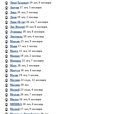
Лиза(Лазанья)
19 лет, 9 месяцев
Лизуня
17 лет, 5 месяцев
Лика
26 лет, 2 месяца
Лили
19 лет, 2 месяца
Лина (Кузя)
26 лет, 7 месяцев
Лис Второй
19 лет, 8 месяцев
Луняшка
18 лет, 8 месяцев
Люсенька
19 лет, 4 месяца
Максик
25 лет, 9 месяцев
Мани
17 лет, 1 месяц
Марго
15 лет, 11 месяцев
Маркиз
19 лет, 2 месяца
Маркиза
25 лет, 7 месяцев
Марс
20 лет, 5 месяцев
Маруся
16 лет, 4 месяца
Масик
19 лет, 1 месяц
Масяня
22 года, 12 месяцев
Масяня
20 лет
Матвей
23 года, 4 месяца
Мелсик
26 лет, 7 месяцев
Милан
26 лет, 6 месяцев
МИШКА
18 лет, 4 месяца
Мотвей
17 лет, 9 месяцев
Мотильда Тимофеевна
20 лет