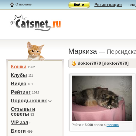
Регистрация
— влад
О портале
Маркиза
— Персидска
doktor7070 [doktor7070]
Кошки
1962
Клубы
111
Видео
101
Рейтинг
1962
Породы кошек
52
Отзывы и
советы
93
VIP зал
5
Рейтинг
5.000
после
4
голосов
Блоги
499