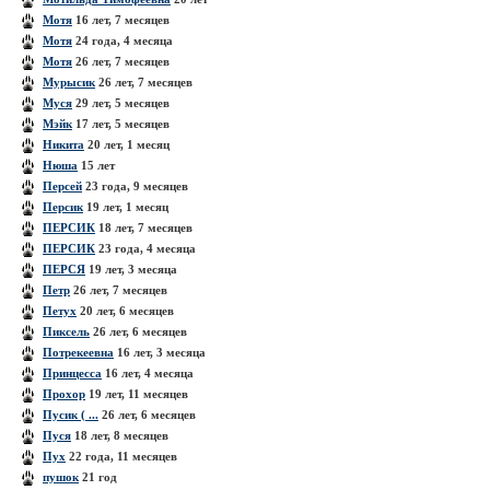
Мотя
16 лет, 7 месяцев
Мотя
24 года, 4 месяца
Мотя
26 лет, 7 месяцев
Мурысик
26 лет, 7 месяцев
Муся
29 лет, 5 месяцев
Мэйк
17 лет, 5 месяцев
Никита
20 лет, 1 месяц
Нюша
15 лет
Персей
23 года, 9 месяцев
Персик
19 лет, 1 месяц
ПЕРСИК
18 лет, 7 месяцев
ПЕРСИК
23 года, 4 месяца
ПЕРСЯ
19 лет, 3 месяца
Петр
26 лет, 7 месяцев
Петух
20 лет, 6 месяцев
Пиксель
26 лет, 6 месяцев
Потрекеевна
16 лет, 3 месяца
Принцесса
16 лет, 4 месяца
Прохор
19 лет, 11 месяцев
Пусик ( ...
26 лет, 6 месяцев
Пуся
18 лет, 8 месяцев
Пух
22 года, 11 месяцев
пушок
21 год