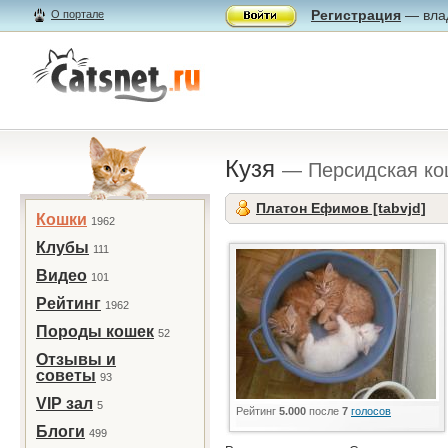
Регистрация
— влад
О портале
Кузя
— Персидская ко
Платон Ефимов [tabvjd]
Кошки
1962
Клубы
111
Видео
101
Рейтинг
1962
Породы кошек
52
Отзывы и
советы
93
VIP зал
5
Рейтинг
5.000
после
7
голосов
Блоги
499