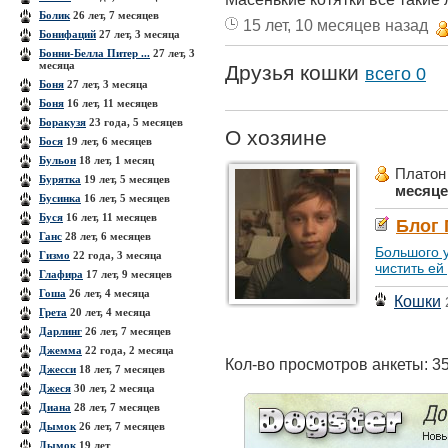
Болик
26 лет, 7 месяцев
15 лет, 10 месяцев назад
Бонифаций
27 лет, 3 месяца
Бонни-Белла Питер ...
27 лет, 3
месяца
Друзья кошки
всего 0
Боня
27 лет, 3 месяца
Боня
16 лет, 11 месяцев
Боракузя
23 года, 5 месяцев
О хозяине
Бося
19 лет, 6 месяцев
Бульон
18 лет, 1 месяц
Платон
Бурятка
19 лет, 5 месяцев
месяц
Бусинка
16 лет, 5 месяцев
Буся
16 лет, 11 месяцев
Блог
Ганс
28 лет, 6 месяцев
Большого у
Гизмо
22 года, 3 месяца
чистить ей 
Глафира
17 лет, 9 месяцев
Гоша
26 лет, 4 месяца
Кошки
Грета
20 лет, 4 месяца
Дарлинг
26 лет, 7 месяцев
Джемма
22 года, 2 месяца
Кол-во просмотров анкеты: 3
Джесси
18 лет, 7 месяцев
Джеся
30 лет, 2 месяца
Диана
28 лет, 7 месяцев
Дымок
26 лет, 7 месяцев
Дымок
19 лет