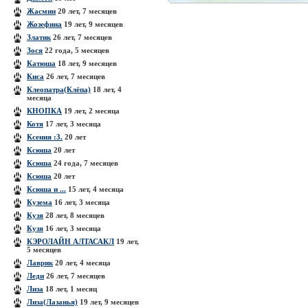
Жасмин
20 лет, 7 месяцев
Жозефина
19 лет, 9 месяцев
Златик
26 лет, 7 месяцев
Зося
22 года, 5 месяцев
Катюша
18 лет, 9 месяцев
Киса
26 лет, 7 месяцев
Клеопатра(Клёпа)
18 лет, 4
месяца
КНОПКА
19 лет, 2 месяца
Котя
17 лет, 3 месяца
Ксения :3.
20 лет
Ксюша
20 лет
Ксюша
24 года, 7 месяцев
Ксюша
20 лет
Ксюша и ...
15 лет, 4 месяца
Кузема
16 лет, 3 месяца
Кузя
28 лет, 8 месяцев
Кузя
16 лет, 3 месяца
КЭРОЛАЙН АЛТАСАКЛ
19 лет,
5 месяцев
Лаврик
20 лет, 4 месяца
Леди
26 лет, 7 месяцев
Лиза
18 лет, 1 месяц
Лиза(Лазанья)
19 лет, 9 месяцев