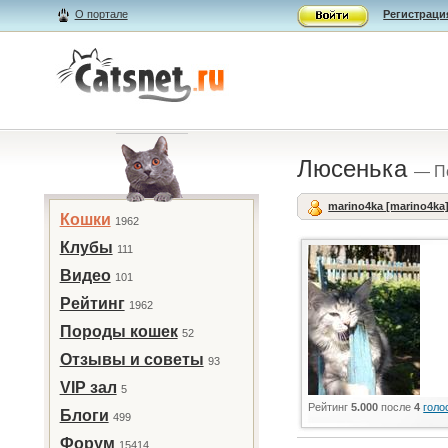
О портале
Регистраци
Люсенька
— П
marino4ka [marino4ka
Кошки
1962
Клубы
111
Видео
101
Рейтинг
1962
Породы кошек
52
Отзывы и советы
93
VIP зал
5
Рейтинг
5.000
после
4
голо
Блоги
499
Форум
15414