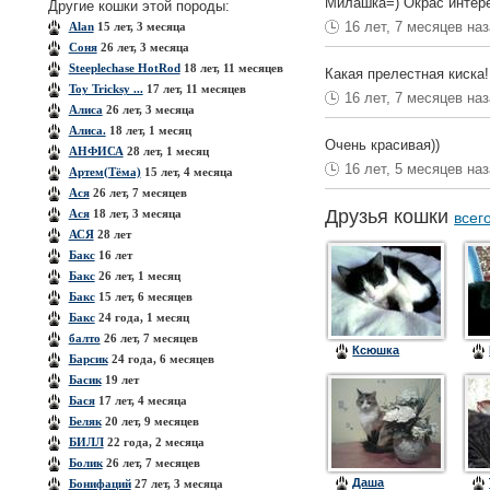
Милашка=) Окрас интере
Другие кошки этой породы:
16 лет, 7 месяцев на
Alan
15 лет, 3 месяца
Cоня
26 лет, 3 месяца
Steeplechase HotRod
18 лет, 11 месяцев
Какая прелестная киска!:
Toy Tricksy ...
17 лет, 11 месяцев
16 лет, 7 месяцев на
Алиса
26 лет, 3 месяца
Алиса.
18 лет, 1 месяц
Очень красивая))
АНФИСА
28 лет, 1 месяц
16 лет, 5 месяцев на
Артем(Тёма)
15 лет, 4 месяца
Ася
26 лет, 7 месяцев
Друзья кошки
Ася
18 лет, 3 месяца
всег
АСЯ
28 лет
Бакс
16 лет
Бакс
26 лет, 1 месяц
Бакс
15 лет, 6 месяцев
Бакс
24 года, 1 месяц
балто
26 лет, 7 месяцев
Ксюшка
Барсик
24 года, 6 месяцев
Басик
19 лет
Бася
17 лет, 4 месяца
Беляк
20 лет, 9 месяцев
БИЛЛ
22 года, 2 месяца
Болик
26 лет, 7 месяцев
Даша
Бонифаций
27 лет, 3 месяца