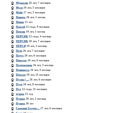
Мурысик
26 лет, 7 месяцев
Муся
29 лет, 5 месяцев
Мэйк
17 лет, 5 месяцев
Никита
20 лет, 1 месяц
Нюша
15 лет
Персей
23 года, 9 месяцев
Персик
19 лет, 1 месяц
ПЕРСИК
23 года, 4 месяца
ПЕРСИК
18 лет, 7 месяцев
ПЕРСЯ
19 лет, 3 месяца
Петр
26 лет, 7 месяцев
Петух
20 лет, 6 месяцев
Пиксель
26 лет, 6 месяцев
Потрекеевна
16 лет, 3 месяца
Принцесса
16 лет, 4 месяца
Прохор
19 лет, 11 месяцев
Пусик ( ...
26 лет, 6 месяцев
Пуся
18 лет, 8 месяцев
Пух
22 года, 11 месяцев
пушок
21 год
Пушок
20 лет, 2 месяца
Пушок
20 лет
Сильвия Голден ...
27 лет, 6 месяцев