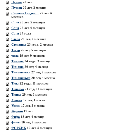
Пушок
20 лет
Пушок
20 лет, 2 месяца
Сильвия Голден ...
27 лет, 6
месяцев
Соня
26 лет, 5 месяцев
Соня
25 лет, 6 месяцев
Соня
24 года
Степа
26 лет, 7 месяцев
Степашка
23 года, 2 месяца
Тигер
26 лет, 5 месяцев
тима
19 лет, 9 месяцев
Тимоша
24 года, 3 месяца
Тимоша
20 лет, 4 месяца
Тимошенька
27 лет, 7 месяцев
Тимошенька
20 лет, 4 месяца
Тина
22 года, 11 месяцев
Тиночка
21 год, 11 месяцев
Тишка
29 лет, 6 месяцев
Ульяна
17 лет, 1 месяц
Урсик
17 лет, 3 месяца
Фараон
17 лет
Фифа
18 лет, 4 месяца
флинт
16 лет, 9 месяцев
ФОРСИК
19 лет, 5 месяцев