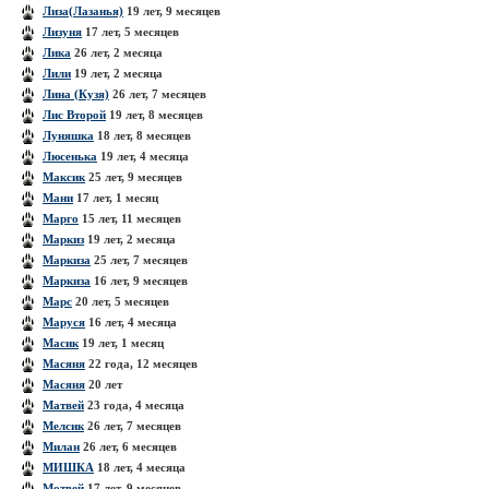
Лиза(Лазанья)
19 лет, 9 месяцев
Лизуня
17 лет, 5 месяцев
Лика
26 лет, 2 месяца
Лили
19 лет, 2 месяца
Лина (Кузя)
26 лет, 7 месяцев
Лис Второй
19 лет, 8 месяцев
Луняшка
18 лет, 8 месяцев
Люсенька
19 лет, 4 месяца
Максик
25 лет, 9 месяцев
Мани
17 лет, 1 месяц
Марго
15 лет, 11 месяцев
Маркиз
19 лет, 2 месяца
Маркиза
25 лет, 7 месяцев
Маркиза
16 лет, 9 месяцев
Марс
20 лет, 5 месяцев
Маруся
16 лет, 4 месяца
Масик
19 лет, 1 месяц
Масяня
22 года, 12 месяцев
Масяня
20 лет
Матвей
23 года, 4 месяца
Мелсик
26 лет, 7 месяцев
Милан
26 лет, 6 месяцев
МИШКА
18 лет, 4 месяца
Мотвей
17 лет, 9 месяцев