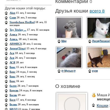
Комментарии
0
Другие кошки этой породы:
Друзья кошки
всего 8
Alan
15 лет, 3 месяца
Cоня
26 лет, 3 месяца
Steeplechase HotRod
18 лет, 11
месяцев
Toy Tricksy ...
17 лет, 11 месяцев
Алиса
26 лет, 3 месяца
Алиса.
18 лет, 1 месяц
Мяу
Леся(Лесион
АНФИСА
28 лет, 1 месяц
Артем(Тёма)
15 лет, 4 месяца
Ася
18 лет, 3 месяца
Ася
26 лет, 7 месяцев
АСЯ
28 лет
Бакс
15 лет, 6 месяцев
ღ Мусья ღ
кузя
Бакс
24 года, 1 месяц
Бакс
26 лет, 1 месяц
Бакс
16 лет
О хозяине
балто
26 лет, 7 месяцев
Барсик
24 года, 6 месяцев
Маша И
Басик
19 лет
месяц
Бася
17 лет, 4 месяца
Беляк
20 лет, 9 месяцев
Кошки
БИЛЛ
22 года, 2 месяца