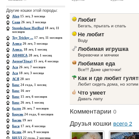
Другие кошки этой породы:
Alan
15 лет, 3 месяца
Любит
Cоня
26 лет, 3 месяца
Бегать, прыгать и спать
Steeplechase HotRod
18 лет, 11
месяцев
Не любит
Toy Tricksy ...
17 лет, 11 месяцев
Воду
Алиса
26 лет, 3 месяца
Любимая игрушка
Алиса.
18 лет, 1 месяц
Веревочки и мячики
АНФИСА
28 лет, 1 месяц
Артем(Тёма)
15 лет, 4 месяца
Любимая еда
Ася
26 лет, 7 месяцев
Все!!! Даже цветочки!
Ася
18 лет, 3 месяца
Как и где любит гулят
АСЯ
28 лет
Любит сидеть дома, но хотим
Бакс
24 года, 1 месяц
Бакс
16 лет
Что умеет
Бакс
15 лет, 6 месяцев
Давать лапу
Бакс
26 лет, 1 месяц
балто
26 лет, 7 месяцев
Комментарии
0
Барсик
24 года, 6 месяцев
Басик
19 лет
Друзья кошки
всего 2
Бася
17 лет, 4 месяца
Беляк
20 лет, 9 месяцев
БИЛЛ
22 года, 2 месяца