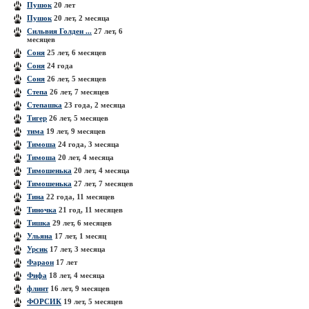
Пушок
20 лет
Пушок
20 лет, 2 месяца
Сильвия Голден ...
27 лет, 6
месяцев
Соня
25 лет, 6 месяцев
Соня
24 года
Соня
26 лет, 5 месяцев
Степа
26 лет, 7 месяцев
Степашка
23 года, 2 месяца
Тигер
26 лет, 5 месяцев
тима
19 лет, 9 месяцев
Тимоша
24 года, 3 месяца
Тимоша
20 лет, 4 месяца
Тимошенька
20 лет, 4 месяца
Тимошенька
27 лет, 7 месяцев
Тина
22 года, 11 месяцев
Тиночка
21 год, 11 месяцев
Тишка
29 лет, 6 месяцев
Ульяна
17 лет, 1 месяц
Урсик
17 лет, 3 месяца
Фараон
17 лет
Фифа
18 лет, 4 месяца
флинт
16 лет, 9 месяцев
ФОРСИК
19 лет, 5 месяцев