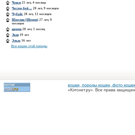
Ченси
25 лет, 4 месяца
Честер бой ...
20 лет, 9 месяцев
Чубайс
28 лет, 12 месяцев
Шарлин (Шерри)
27 лет, 9
месяцев
шерри
20 лет, 1 месяц
Экзи
19 лет
Эльза
16 лет
Все кошки этой породы
кошки, породы кошек, фото кошек
«Кэтснет.ру». Все права защище
разрешена только с письменного
«Кэтснет.ру»