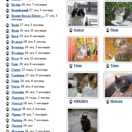
Болик
26 лет, 7 месяцев
Бонифаций
27 лет, 3 месяца
Бонни-Белла Питер ...
27 лет, 3
месяца
Боня
27 лет, 3 месяца
Алиса
Лиза
Боня
16 лет, 11 месяцев
Бося
19 лет, 6 месяцев
Бульон
18 лет, 1 месяц
Бурятка
19 лет, 5 месяцев
Бусинка
16 лет, 5 месяцев
Буся
16 лет, 11 месяцев
Ганс
28 лет, 6 месяцев
Тёма
Тёма
Гизмо
22 года, 3 месяца
Глафира
17 лет, 9 месяцев
Гоша
26 лет, 4 месяца
Грета
20 лет, 4 месяца
Дарлинг
26 лет, 7 месяцев
Джемма
22 года, 1 месяц
♥MASIK♥
Мэрсик
Джесси
18 лет, 7 месяцев
Джеся
30 лет, 2 месяца
Диана
28 лет, 7 месяцев
Дымок
26 лет, 7 месяцев
Дымок
19 лет
Жасмин
20 лет, 7 месяцев