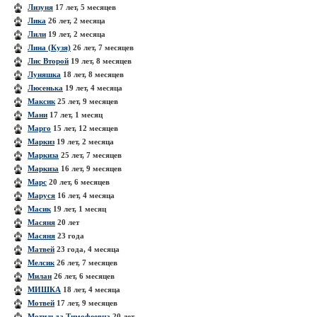
Лизуня
17 лет, 5 месяцев
Лика
26 лет, 2 месяца
Лили
19 лет, 2 месяца
Лина (Кузя)
26 лет, 7 месяцев
Лис Второй
19 лет, 8 месяцев
Луняшка
18 лет, 8 месяцев
Люсенька
19 лет, 4 месяца
Максик
25 лет, 9 месяцев
Мани
17 лет, 1 месяц
Марго
15 лет, 12 месяцев
Маркиз
19 лет, 2 месяца
Маркиза
25 лет, 7 месяцев
Маркиза
16 лет, 9 месяцев
Марс
20 лет, 6 месяцев
Маруся
16 лет, 4 месяца
Масик
19 лет, 1 месяц
Масяня
20 лет
Масяня
23 года
Матвей
23 года, 4 месяца
Мелсик
26 лет, 7 месяцев
Милан
26 лет, 6 месяцев
МИШКА
18 лет, 4 месяца
Мотвей
17 лет, 9 месяцев
Мотильда Тимофеевна
20 лет