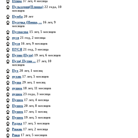
Птица
37 лет, 4 месяца
Пульхерия(Плюша)
22 года, 10
месяцев
Пумба
20 лет
Пусечка (Нюша, ...
16 лет, 9
месяцев
Пусюасюа
15 лет, 5 месяцев
пуся
21 год, 2 месяца
Пуся
16 лет, 9 месяцев
ПУСЯ
21 год, 3 месяца
Путин (Путя)
19 лет, 6 месяцев
Путя( Путин ...
27 лет, 10
месяцев
Пух
20 лет, 1 месяц
пухик
17 лет, 5 месяцев
Пуша
29 лет, 1 месяц
пушок
18 лет, 11 месяцев
пушок
23 года, 3 месяца
Пушок
17 лет, 4 месяца
Пушок
20 лет, 8 месяцев
Пушок
17 лет, 1 месяц
Пушок
19 лет, 5 месяцев
Раджа
17 лет, 5 месяцев
Рижик
17 лет, 2 месяца
Рики
17 лет, 5 месяцев