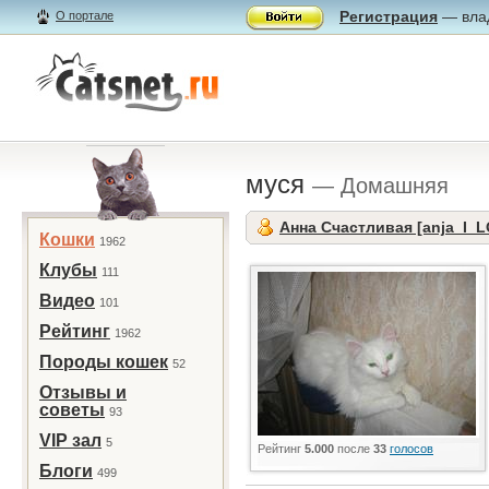
Регистрация
— влад
О портале
муся
— Домашняя
Анна Счастливая [anja_I_L
Кошки
1962
Клубы
111
Видео
101
Рейтинг
1962
Породы кошек
52
Отзывы и
советы
93
VIP зал
5
Рейтинг
5.000
после
33
голосов
Блоги
499