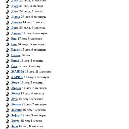
Дуся
22 года, 9 месяцев
Дуся
31 год, 3 месяца
Дым
24 года, 1 месяц
Дыма
25 лет, 6 месяцев
Дымка
14 лет, 1 месяц
Дэка
23 года, 3 месяца
Дюшес
16 лет, 5 месяцев
Ева
17 лет, 9 месяцев
Ева
24 года, 5 месяцев
Елдон
15 лет, 9 месяцев
Емеля
14 лет
Ешка
16 лет, 4 месяца
Ёжа
17 лет, 1 месяц
ЖАННА
19 лет, 11 месяцев
жАРИК
21 год, 6 месяцев
Жора
16 лет, 3 месяца
Жорик
30 лет, 7 месяцев
Жужа
17 лет, 4 месяца
Жук
15 лет, 5 месяцев
Жулик
26 лет, 7 месяцев
Зайчик
16 лет, 4 месяца
Зефир
17 лет, 9 месяцев
Злата
18 лет, 1 месяц
Зося
16 лет, 8 месяцев