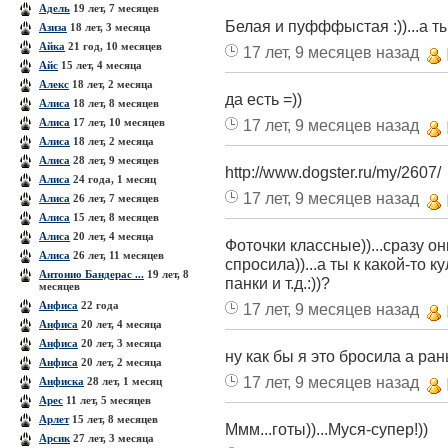
Адель
19 лет, 7 месяцев
Белая и пуфффыстая :))...а ты
Азиза
18 лет, 3 месяца
Айка
21 год, 10 месяцев
17 лет, 9 месяцев назад
Айс
15 лет, 4 месяца
Алекс
18 лет, 2 месяца
да есть =))
Алиса
18 лет, 8 месяцев
Алиса
17 лет, 10 месяцев
17 лет, 9 месяцев назад
Алиса
18 лет, 2 месяца
Алиса
28 лет, 9 месяцев
http://www.dogster.ru/my/2607/
Алиса
24 года, 1 месяц
17 лет, 9 месяцев назад
Алиса
26 лет, 7 месяцев
Алиса
15 лет, 8 месяцев
Алиса
20 лет, 4 месяца
Фоточки классные))...сразу о
Алиса
26 лет, 11 месяцев
спросила))...а ты к какой-то 
Антонио Бандерас ...
19 лет, 8
панки и т.д.:))?
месяцев
Анфиса
22 года
17 лет, 9 месяцев назад
Анфиса
20 лет, 4 месяца
Анфиса
20 лет, 3 месяца
ну как бы я это бросила а ра
Анфиса
20 лет, 2 месяца
17 лет, 9 месяцев назад
Анфиска
28 лет, 1 месяц
Арес
11 лет, 5 месяцев
Арлет
15 лет, 8 месяцев
Ммм...готы))...Муся-супер!))
Арсик
27 лет, 3 месяца