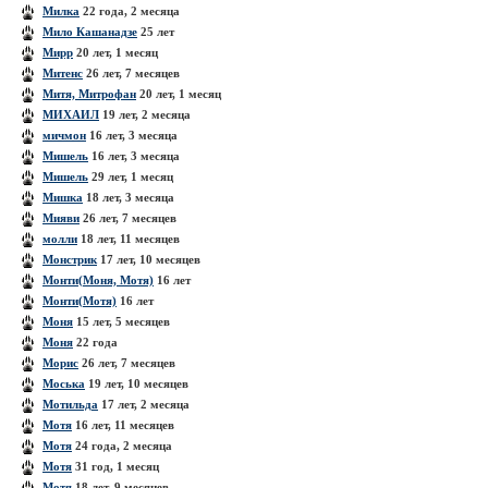
Милка
22 года, 2 месяца
Мило Кашанадзе
25 лет
Мирр
20 лет, 1 месяц
Митенс
26 лет, 7 месяцев
Митя, Митрофан
20 лет, 1 месяц
МИХАИЛ
19 лет, 2 месяца
мичмон
16 лет, 3 месяца
Мишель
16 лет, 3 месяца
Мишель
29 лет, 1 месяц
Мишка
18 лет, 3 месяца
Мияви
26 лет, 7 месяцев
молли
18 лет, 11 месяцев
Монстрик
17 лет, 10 месяцев
Монти(Моня, Мотя)
16 лет
Монти(Мотя)
16 лет
Моня
15 лет, 5 месяцев
Моня
22 года
Морис
26 лет, 7 месяцев
Моська
19 лет, 10 месяцев
Мотильда
17 лет, 2 месяца
Мотя
16 лет, 11 месяцев
Мотя
24 года, 2 месяца
Мотя
31 год, 1 месяц
Мотя
18 лет, 9 месяцев