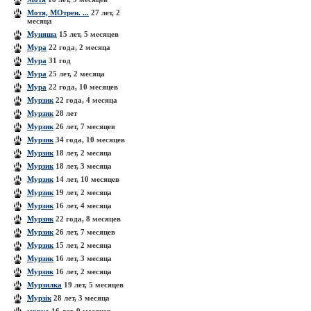
Мотя, МОтрен. ...
27 лет, 2
месяца
Муняша
15 лет, 5 месяцев
Мура
22 года, 2 месяца
Мура
31 год
Мура
25 лет, 2 месяца
Мура
22 года, 10 месяцев
Мурзик
22 года, 4 месяца
Мурзик
28 лет
Мурзик
26 лет, 7 месяцев
Мурзик
34 года, 10 месяцев
Мурзик
18 лет, 2 месяца
Мурзик
18 лет, 3 месяца
Мурзик
14 лет, 10 месяцев
Мурзик
19 лет, 2 месяца
Мурзик
16 лет, 4 месяца
Мурзик
22 года, 8 месяцев
Мурзик
26 лет, 7 месяцев
Мурзик
15 лет, 2 месяца
Мурзик
16 лет, 3 месяца
Мурзик
16 лет, 2 месяца
Мурзилка
19 лет, 5 месяцев
Мурзік
28 лет, 3 месяца