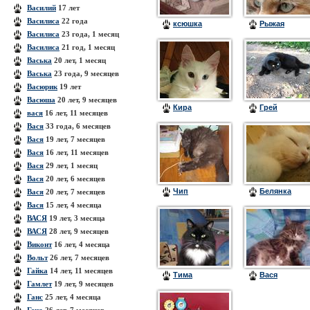
Василий
17 лет
Василиса
22 года
ксюшка
Рыжая
Василиса
23 года, 1 месяц
Василиса
21 год, 1 месяц
Васька
20 лет, 1 месяц
Васька
23 года, 9 месяцев
Васюрик
19 лет
Васюша
20 лет, 9 месяцев
Кира
Грей
вася
16 лет, 11 месяцев
Вася
33 года, 6 месяцев
Вася
19 лет, 7 месяцев
Вася
16 лет, 11 месяцев
Вася
29 лет, 1 месяц
Вася
20 лет, 6 месяцев
Чип
Белянка
Вася
20 лет, 7 месяцев
Вася
15 лет, 4 месяца
ВАСЯ
19 лет, 3 месяца
ВАСЯ
28 лет, 9 месяцев
Виконт
16 лет, 4 месяца
Вольт
26 лет, 7 месяцев
Гайка
14 лет, 11 месяцев
Тима
Вася
Гамлет
19 лет, 9 месяцев
Ганс
25 лет, 4 месяца