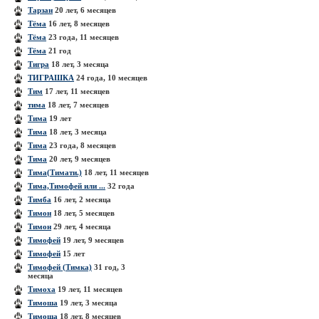
Тарзан
20 лет, 6 месяцев
Тёма
16 лет, 8 месяцев
Тёма
23 года, 11 месяцев
Тёма
21 год
Тигра
18 лет, 3 месяца
ТИГРАШКА
24 года, 10 месяцев
Тим
17 лет, 11 месяцев
тима
18 лет, 7 месяцев
Тима
19 лет
Тима
18 лет, 3 месяца
Тима
23 года, 8 месяцев
Тима
20 лет, 9 месяцев
Тима(Тимати.)
18 лет, 11 месяцев
Тима,Тимофей или ...
32 года
Тимба
16 лет, 2 месяца
Тимон
18 лет, 5 месяцев
Тимон
29 лет, 4 месяца
Тимофей
19 лет, 9 месяцев
Тимофей
15 лет
Тимофей (Тимка)
31 год, 3
месяца
Тимоха
19 лет, 11 месяцев
Тимоша
19 лет, 3 месяца
Тимоша
18 лет, 8 месяцев