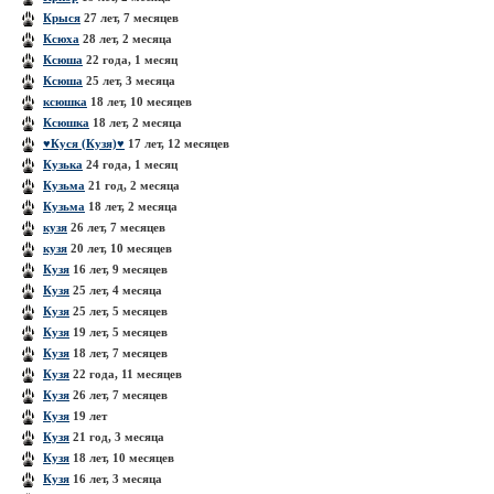
Крыся
27 лет, 7 месяцев
Ксюха
28 лет, 2 месяца
Ксюша
22 года, 1 месяц
Ксюша
25 лет, 3 месяца
ксюшка
18 лет, 10 месяцев
Ксюшка
18 лет, 2 месяца
♥Куcя (Кузя)♥
17 лет, 12 месяцев
Кузька
24 года, 1 месяц
Кузьма
21 год, 2 месяца
Кузьма
18 лет, 2 месяца
кузя
26 лет, 7 месяцев
кузя
20 лет, 10 месяцев
Кузя
16 лет, 9 месяцев
Кузя
25 лет, 4 месяца
Кузя
25 лет, 5 месяцев
Кузя
19 лет, 5 месяцев
Кузя
18 лет, 7 месяцев
Кузя
22 года, 11 месяцев
Кузя
26 лет, 7 месяцев
Кузя
19 лет
Кузя
21 год, 3 месяца
Кузя
18 лет, 10 месяцев
Кузя
16 лет, 3 месяца