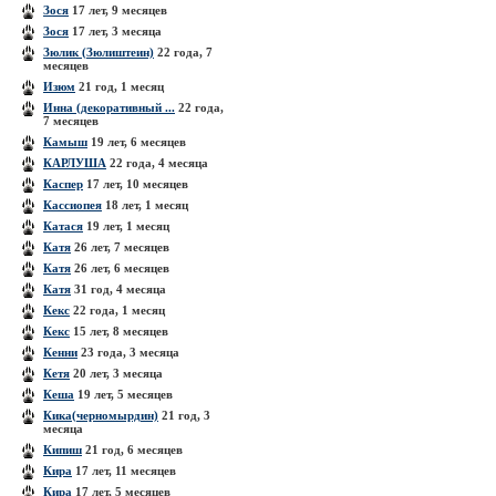
Зося
17 лет, 9 месяцев
Зося
17 лет, 3 месяца
Зюлик (Зюлиштеин)
22 года, 7
месяцев
Изюм
21 год, 1 месяц
Инна (декоративный ...
22 года,
7 месяцев
Камыш
19 лет, 6 месяцев
КАРЛУША
22 года, 4 месяца
Каспер
17 лет, 10 месяцев
Кассиопея
18 лет, 1 месяц
Катася
19 лет, 1 месяц
Катя
26 лет, 7 месяцев
Катя
26 лет, 6 месяцев
Катя
31 год, 4 месяца
Кекс
22 года, 1 месяц
Кекс
15 лет, 8 месяцев
Кенни
23 года, 3 месяца
Кетя
20 лет, 3 месяца
Кеша
19 лет, 5 месяцев
Кика(черномырдин)
21 год, 3
месяца
Кипиш
21 год, 6 месяцев
Кира
17 лет, 11 месяцев
Кира
17 лет, 5 месяцев