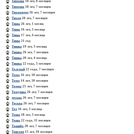
Тимоша
18 лет, 8 месяцев
Тимоша
18 лет, 7 месяцев
Тихмондер
16 лет, 7 месяцев
Тихон
20 лет, 7 месяцев
Тиша
26 лет, 1 месяц
Тиша
16 лет, 3 месяца
Тиша
17 лет, 4 месяца
Тиша
21 год
Тишка
19 лет, 3 месяца
Тишка
26 лет, 7 месяцев
Тишка
20 лет, 4 месяца
Тишка
22 года, 5 месяцев
Толстый
22 года, 7 месяцев
Тома
16 лет, 10 месяцев
Тома
14 лет, 10 месяцев
Томка
25 лет, 7 месяцев
Томушка
26 лет, 7 месяцев
тоська
26 лет, 7 месяцев
Тоська
26 лет, 7 месяцев
Тот
16 лет, 3 месяца
Тоша
18 лет, 3 месяца
Тоша
22 года, 11 месяцев
Тошиба
20 лет, 7 месяцев
Тристан
15 лет, 10 месяцев