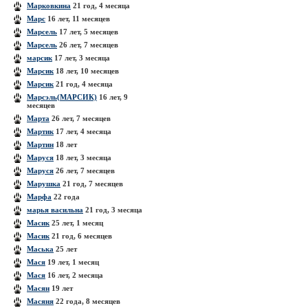
Марковкина
21 год, 4 месяца
Марс
16 лет, 11 месяцев
Марсель
17 лет, 5 месяцев
Марсель
26 лет, 7 месяцев
марсик
17 лет, 3 месяца
Марсик
18 лет, 10 месяцев
Марсик
21 год, 4 месяца
Марсэль(МАРСИК)
16 лет, 9
месяцев
Марта
26 лет, 7 месяцев
Мартик
17 лет, 4 месяца
Мартин
18 лет
Маруся
18 лет, 3 месяца
Маруся
26 лет, 7 месяцев
Марушка
21 год, 7 месяцев
Марфа
22 года
марья васильна
21 год, 3 месяца
Масик
25 лет, 1 месяц
Масик
21 год, 6 месяцев
Маська
25 лет
Мася
19 лет, 1 месяц
Мася
16 лет, 2 месяца
Масян
19 лет
Масяня
22 года, 8 месяцев