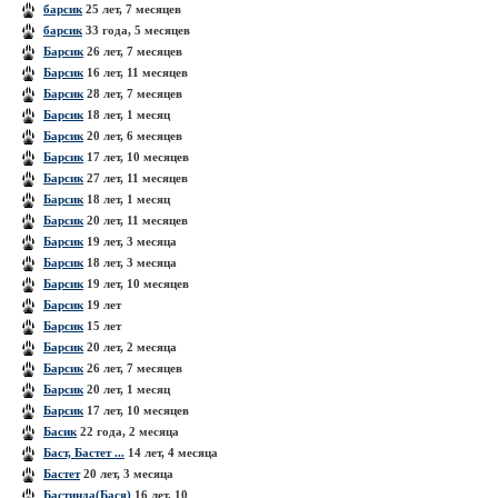
барсик
25 лет, 7 месяцев
барсик
33 года, 5 месяцев
Барсик
26 лет, 7 месяцев
Барсик
16 лет, 11 месяцев
Барсик
28 лет, 7 месяцев
Барсик
18 лет, 1 месяц
Барсик
20 лет, 6 месяцев
Барсик
17 лет, 10 месяцев
Барсик
27 лет, 11 месяцев
Барсик
18 лет, 1 месяц
Барсик
20 лет, 11 месяцев
Барсик
19 лет, 3 месяца
Барсик
18 лет, 3 месяца
Барсик
19 лет, 10 месяцев
Барсик
19 лет
Барсик
15 лет
Барсик
20 лет, 2 месяца
Барсик
26 лет, 7 месяцев
Барсик
20 лет, 1 месяц
Барсик
17 лет, 10 месяцев
Басик
22 года, 2 месяца
Баст, Бастет ...
14 лет, 4 месяца
Бастет
20 лет, 3 месяца
Бастинда(Бася)
16 лет, 10