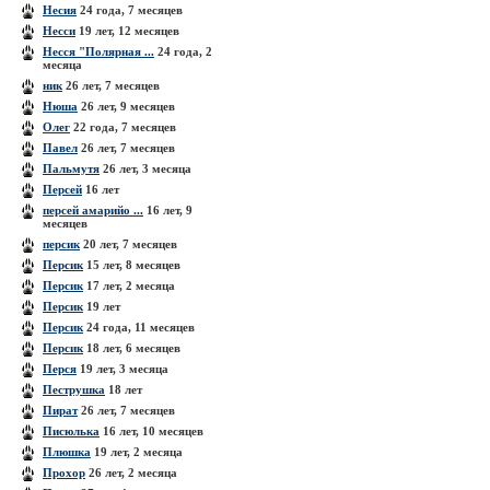
Несия
24 года, 7 месяцев
Несси
19 лет, 12 месяцев
Несся "Полярная ...
24 года, 2
месяца
ник
26 лет, 7 месяцев
Нюша
26 лет, 9 месяцев
Олег
22 года, 7 месяцев
Павел
26 лет, 7 месяцев
Пальмутя
26 лет, 3 месяца
Персей
16 лет
персей амарийо ...
16 лет, 9
месяцев
персик
20 лет, 7 месяцев
Персик
15 лет, 8 месяцев
Персик
17 лет, 2 месяца
Персик
19 лет
Персик
24 года, 11 месяцев
Персик
18 лет, 6 месяцев
Перся
19 лет, 3 месяца
Пеструшка
18 лет
Пират
26 лет, 7 месяцев
Писюлька
16 лет, 10 месяцев
Плюшка
19 лет, 2 месяца
Прохор
26 лет, 2 месяца