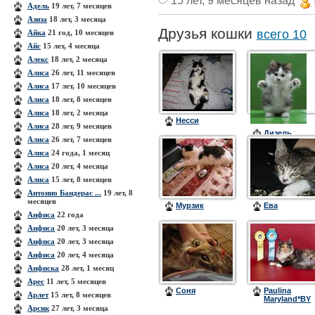
15 лет, 9 месяцев назад
Адель
19 лет, 7 месяцев
Азиза
18 лет, 3 месяца
Друзья кошки
всего 10
Айка
21 год, 10 месяцев
Айс
15 лет, 4 месяца
Алекс
18 лет, 2 месяца
Алиса
26 лет, 11 месяцев
Алиса
17 лет, 10 месяцев
Алиса
18 лет, 8 месяцев
Алиса
18 лет, 2 месяца
Несси
Алиса
28 лет, 9 месяцев
Дизель
Алиса
26 лет, 7 месяцев
Алиса
24 года, 1 месяц
Алиса
20 лет, 4 месяца
Алиса
15 лет, 8 месяцев
Антонио Бандерас ...
19 лет, 8
месяцев
Мурзик
Ева
Анфиса
22 года
Анфиса
20 лет, 3 месяца
Анфиса
20 лет, 3 месяца
Анфиса
20 лет, 4 месяца
Анфиска
28 лет, 1 месяц
Арес
11 лет, 5 месяцев
Соня
Paulina
Арлет
15 лет, 8 месяцев
Maryland*BY
(Алиса)
Арсик
27 лет, 3 месяца