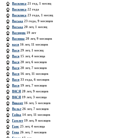
Василиса
21 год, 1 месяц
Василиса
22 года
Василиса
23 года, 1 месяц
Васька
23 года, 9 месяцев
Васька
20 лет, 1 месяц
Васюрик
19 лет
Васюша
20 лет, 9 месяцев
вася
16 лет, 11 месяцев
Вася
29 лет, 1 месяц
Вася
15 лет, 4 месяца
Вася
20 лет, 6 месяцев
Вася
20 лет, 7 месяцев
Вася
16 лет, 11 месяцев
Вася
33 года, 6 месяцев
Вася
19 лет, 7 месяцев
ВАСЯ
28 лет, 9 месяцев
ВАСЯ
19 лет, 3 месяца
Виконт
16 лет, 5 месяцев
Вольт
26 лет, 7 месяцев
Гайка
14 лет, 11 месяцев
Гамлет
19 лет, 9 месяцев
Ганс
25 лет, 4 месяца
Гена
26 лет, 7 месяцев