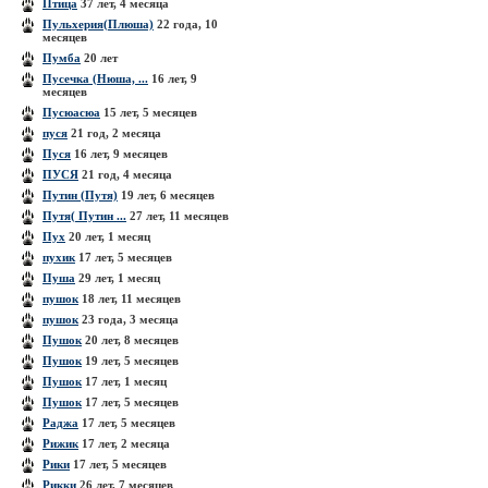
Птица
37 лет, 4 месяца
Пульхерия(Плюша)
22 года, 10
месяцев
Пумба
20 лет
Пусечка (Нюша, ...
16 лет, 9
месяцев
Пусюасюа
15 лет, 5 месяцев
пуся
21 год, 2 месяца
Пуся
16 лет, 9 месяцев
ПУСЯ
21 год, 4 месяца
Путин (Путя)
19 лет, 6 месяцев
Путя( Путин ...
27 лет, 11 месяцев
Пух
20 лет, 1 месяц
пухик
17 лет, 5 месяцев
Пуша
29 лет, 1 месяц
пушок
18 лет, 11 месяцев
пушок
23 года, 3 месяца
Пушок
20 лет, 8 месяцев
Пушок
19 лет, 5 месяцев
Пушок
17 лет, 1 месяц
Пушок
17 лет, 5 месяцев
Раджа
17 лет, 5 месяцев
Рижик
17 лет, 2 месяца
Рики
17 лет, 5 месяцев
Рикки
26 лет, 7 месяцев