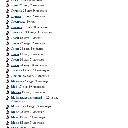
Луна
21 год, 7 месяцев
Лучана
25 лет, 9 месяцев
Лушка
16 лет, 2 месяца
Люсилька
30 лет
Люська
19 лет, 11 месяцев
Люська!!
23 года, 9 месяцев
Люся
18 лет, 1 месяц
Люся
22 года, 2 месяца
Люся
21 год, 4 месяца
Люся
17 лет, 3 месяца
Люся
26 лет, 7 месяцев
Люся
23 года, 8 месяцев
Лялька
17 лет, 11 месяцев
Ляська
23 года, 7 месяцев
Мазила
22 года, 3 месяца
Май
17 лет, 10 месяцев
Майкл
15 лет, 3 месяца
Майя (декоративный ...
22 года,
7 месяцев
Макитра
24 года, 5 месяцев
Макс
28 лет, 7 месяцев
Макс
15 лет, 11 месяцев
Макс
15 лет, 7 месяцев