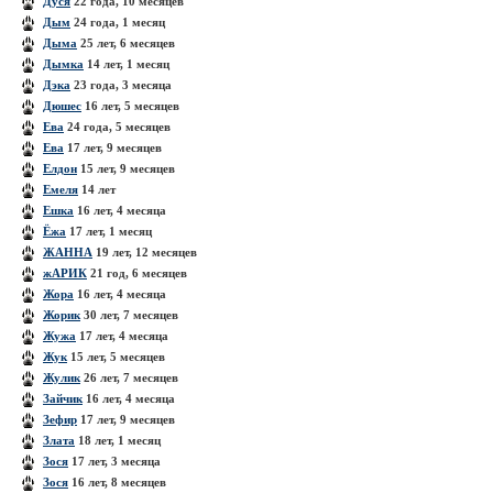
Дуся
22 года, 10 месяцев
Дым
24 года, 1 месяц
Дыма
25 лет, 6 месяцев
Дымка
14 лет, 1 месяц
Дэка
23 года, 3 месяца
Дюшес
16 лет, 5 месяцев
Ева
24 года, 5 месяцев
Ева
17 лет, 9 месяцев
Елдон
15 лет, 9 месяцев
Емеля
14 лет
Ешка
16 лет, 4 месяца
Ёжа
17 лет, 1 месяц
ЖАННА
19 лет, 12 месяцев
жАРИК
21 год, 6 месяцев
Жора
16 лет, 4 месяца
Жорик
30 лет, 7 месяцев
Жужа
17 лет, 4 месяца
Жук
15 лет, 5 месяцев
Жулик
26 лет, 7 месяцев
Зайчик
16 лет, 4 месяца
Зефир
17 лет, 9 месяцев
Злата
18 лет, 1 месяц
Зося
17 лет, 3 месяца
Зося
16 лет, 8 месяцев