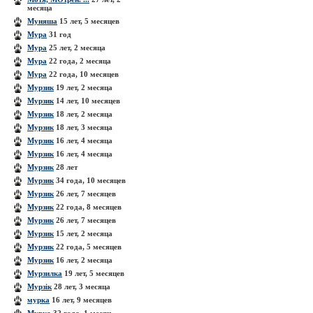
месяца
Муняша
15 лет, 5 месяцев
Мура
31 год
Мура
25 лет, 2 месяца
Мура
22 года, 2 месяца
Мура
22 года, 10 месяцев
Мурзик
19 лет, 2 месяца
Мурзик
14 лет, 10 месяцев
Мурзик
18 лет, 2 месяца
Мурзик
18 лет, 3 месяца
Мурзик
16 лет, 4 месяца
Мурзик
16 лет, 4 месяца
Мурзик
28 лет
Мурзик
34 года, 10 месяцев
Мурзик
26 лет, 7 месяцев
Мурзик
22 года, 8 месяцев
Мурзик
26 лет, 7 месяцев
Мурзик
15 лет, 2 месяца
Мурзик
22 года, 5 месяцев
Мурзик
16 лет, 2 месяца
Мурзилка
19 лет, 5 месяцев
Мурзік
28 лет, 3 месяца
мурка
16 лет, 9 месяцев