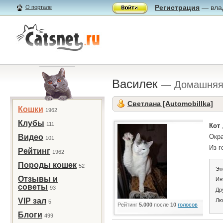
Регистрация
— влад
О портале
Василек
— Домашня
Светлана [Automobillka]
Кошки
1962
Клубы
111
Кот
Видео
Окра
101
Из 
Рейтинг
1962
Породы кошек
52
Эн
Отзывы и
Ин
советы
93
Др
VIP зал
Лю
5
Рейтинг
5.000
после
10
голосов
Блоги
499