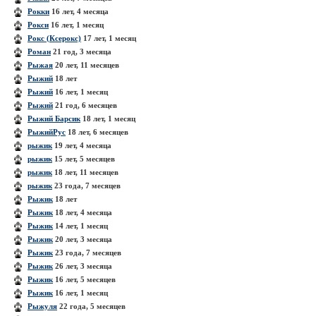
Рокки
16 лет, 4 месяца
Рокси
16 лет, 1 месяц
Рокс (Ксерокс)
17 лет, 1 месяц
Роман
21 год, 3 месяца
Рыжая
20 лет, 11 месяцев
Рыжий
18 лет
Рыжий
16 лет, 1 месяц
Рыжий
21 год, 6 месяцев
Рыжий Барсик
18 лет, 1 месяц
РыжийРус
18 лет, 6 месяцев
рыжик
19 лет, 4 месяца
рыжик
15 лет, 5 месяцев
рыжик
18 лет, 11 месяцев
рыжик
23 года, 7 месяцев
Рыжик
18 лет
Рыжик
18 лет, 4 месяца
Рыжик
14 лет, 1 месяц
Рыжик
20 лет, 3 месяца
Рыжик
23 года, 7 месяцев
Рыжик
26 лет, 3 месяца
Рыжик
16 лет, 5 месяцев
Рыжик
16 лет, 1 месяц
Рыжуля
22 года, 5 месяцев