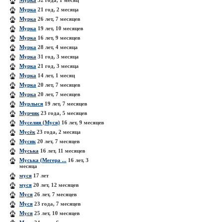
Мурка
32 года, 1 месяц
Мурка
21 год, 2 месяца
Мурка
26 лет, 7 месяцев
Мурка
19 лет, 10 месяцев
Мурка
16 лет, 9 месяцев
Мурка
28 лет, 4 месяца
Мурка
31 год, 3 месяца
Мурка
21 год, 3 месяца
Мурка
14 лет, 1 месяц
Мурка
20 лет, 7 месяцев
Мурка
20 лет, 7 месяцев
Мурлыся
19 лет, 7 месяцев
Мурчик
23 года, 5 месяцев
Муселия (Муся)
16 лет, 9 месяцев
Мусёк
23 года, 2 месяца
Мусик
20 лет, 7 месяцев
Муська
16 лет, 11 месяцев
Муська (Мегера ...
16 лет, 3
месяца
муся
17 лет
муся
20 лет, 12 месяцев
Муся
26 лет, 7 месяцев
Муся
23 года, 7 месяцев
Муся
25 лет, 10 месяцев