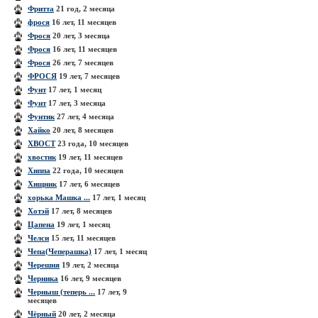
Фритта
21 год, 2 месяца
фрося
16 лет, 11 месяцев
Фрося
20 лет, 3 месяца
Фрося
16 лет, 11 месяцев
Фрося
26 лет, 7 месяцев
ФРОСЯ
19 лет, 7 месяцев
Фунт
17 лет, 1 месяц
Фунт
17 лет, 3 месяца
Фунтик
27 лет, 4 месяца
Хайко
20 лет, 8 месяцев
ХВОСТ
23 года, 10 месяцев
хвостик
19 лет, 11 месяцев
Хиппа
22 года, 10 месяцев
Хищник
17 лет, 6 месяцев
хорька Машка ...
17 лет, 1 месяц
Хотэй
17 лет, 8 месяцев
Цапена
19 лет, 1 месяц
Челси
15 лет, 11 месяцев
Чепа(Чеперашка)
17 лет, 1 месяц
Черешня
19 лет, 2 месяца
Черника
16 лет, 9 месяцев
Черныш (теперь ...
17 лет, 9
месяцев
Чёрный
20 лет, 2 месяца