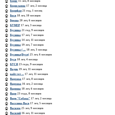
борис
15 лет, 8 месяцев
Бориславна
17 лет, 2 месяца
Борифан
21 год, 1 месяц
Бося
18 лет, 10 месяцев
Броша
20 лет, 6 месяцев
БУМЕР
17 лет, 3 месяца
Бусинка
21 год, 9 месяцев
Бусинка
17 лет, 7 месяцев
Бусинка
14 лет, 11 месяцев
Бусинка
19 лет, 7 месяцев
Бусинка ( ...
18 лет, 3 месяца
Бусинка(Буся)
25 лет, 6 месяцев
Буся
18 лет, 4 месяца
БУСЯ
23 года, 9 месяцев
Вадик
19 лет, 11 месяцев
вайт гот ...
17 лет, 11 месяцев
Варежка
17 лет, 8 месяцев
Варежка
16 лет, 2 месяца
Варюша
18 лет, 6 месяцев
Варя
23 года, 8 месяцев
Варя "Собака"
17 лет, 2 месяца
Васелина-Вася
17 лет, 5 месяцев
Василек
25 лет, 9 месяцев
Василий
16 лет, 11 месяцев