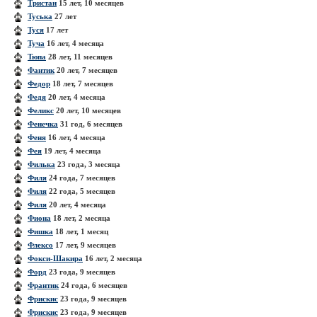
Тристан
15 лет, 10 месяцев
Туська
27 лет
Туся
17 лет
Туча
16 лет, 4 месяца
Тюпа
28 лет, 11 месяцев
Фантик
20 лет, 7 месяцев
Федор
18 лет, 7 месяцев
Федя
20 лет, 4 месяца
Феликс
20 лет, 10 месяцев
Фенечка
31 год, 6 месяцев
Феня
16 лет, 4 месяца
Фея
19 лет, 4 месяца
Филька
23 года, 3 месяца
Филя
24 года, 7 месяцев
Филя
22 года, 5 месяцев
Филя
20 лет, 4 месяца
Фиона
18 лет, 2 месяца
Фишка
18 лет, 1 месяц
Флексо
17 лет, 9 месяцев
Фокси-Шакира
16 лет, 2 месяца
Форд
23 года, 9 месяцев
Франтик
24 года, 6 месяцев
Фрискис
23 года, 9 месяцев
Фрискис
23 года, 9 месяцев