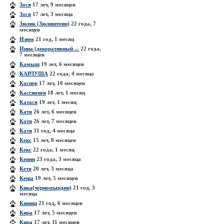
Зося
17 лет, 9 месяцев
Зося
17 лет, 3 месяца
Зюлик (Зюлиштеин)
22 года, 7
месяцев
Изюм
21 год, 1 месяц
Инна (декоративный ...
22 года,
7 месяцев
Камыш
19 лет, 6 месяцев
КАРЛУША
22 года, 4 месяца
Каспер
17 лет, 10 месяцев
Кассиопея
18 лет, 1 месяц
Катася
19 лет, 1 месяц
Катя
26 лет, 6 месяцев
Катя
26 лет, 7 месяцев
Катя
31 год, 4 месяца
Кекс
15 лет, 8 месяцев
Кекс
22 года, 1 месяц
Кенни
23 года, 3 месяца
Кетя
20 лет, 3 месяца
Кеша
19 лет, 5 месяцев
Кика(черномырдин)
21 год, 3
месяца
Кипиш
21 год, 6 месяцев
Кира
17 лет, 5 месяцев
Кира
17 лет, 11 месяцев