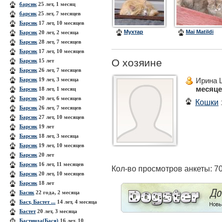
барсик
25 лет, 1 месяц
барсик
25 лет, 7 месяцев
Барсик
17 лет, 10 месяцев
Мухтар
Mai Matildi
Барсик
20 лет, 2 месяца
Барсик
28 лет, 7 месяцев
Барсик
17 лет, 10 месяцев
О хозяине
Барсик
15 лет
Барсик
26 лет, 7 месяцев
Барсик
19 лет, 3 месяца
Ирина 
месяц
Барсик
18 лет, 1 месяц
Барсик
20 лет, 6 месяцев
Кошки
Барсик
26 лет, 7 месяцев
Барсик
27 лет, 10 месяцев
Барсик
19 лет
Барсик
18 лет, 3 месяца
Барсик
19 лет, 10 месяцев
Барсик
20 лет
Барсик
16 лет, 11 месяцев
Кол-во просмотров анкеты: 7
Барсик
20 лет, 10 месяцев
Барсик
18 лет
Басик
22 года, 2 месяца
Баст, Бастет ...
14 лет, 4 месяца
Бастет
20 лет, 3 месяца
Бастинда(Бася)
16 лет, 10