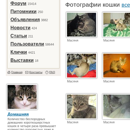
Форум
Фотографии кошки
15414
все
Питомники
250
Объявления
3882
Новости
424
Статьи
211
Масяня
Масяня
Пользователи
58644
Клички
4421
Выставки
18
Главная
Контакты
FAQ
Масяня
Масяня
Домашняя
Количество беспородных
Масяня
Масяня
домашних короткошерстных
кошек в четыре раза превышает
количество породистых даже в