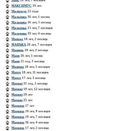
Макс
28 лет, 7 месяцев
МАКСИМУС
19 лет
Малильда
22 года
Малышка
16 лет, 1 месяц
Малышка
16 лет, 3 месяца
Малышка
15 лет, 7 месяцев
Мальвина
19 лет, 4 месяца
Манька
18 лет, 2 месяца
МАНЬКА
26 лет, 7 месяцев
Манюнь
18 лет, 2 месяца
Маня
26 лет, 1 месяц
Маня
21 год, 3 месяца
Маняша
20 лет, 5 месяцев
Марго
18 лет, 11 месяцев
Марго
17 лет, 3 месяца
Маркиз
31 год, 2 месяца
Маркиз
19 лет, 12 месяцев
Маркиз
29 лет
Маркиз
25 лет
Маркиза
17 лет
Маркиза
19 лет, 9 месяцев
Маркиза
19 лет, 7 месяцев
Маркиза
36 лет, 4 месяца
Маркиза
17 лет, 2 месяца