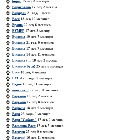
борис
15 лет, 8 месяцев
Бориславна
17 лет, 2 месяца
Борифан
21 год, 1 месяц
Бося
18 лет, 10 месяцев
Броша
20 лет, 6 месяцев
БУМЕР
17 лет, 3 месяца
Бусинка
19 лет, 7 месяцев
Бусинка
21 год, 9 месяцев
Бусинка
17 лет, 7 месяцев
Бусинка
14 лет, 11 месяцев
Бусинка ( ...
18 лет, 3 месяца
Бусинка(Буся)
25 лет, 6 месяцев
Буся
18 лет, 4 месяца
БУСЯ
23 года, 9 месяцев
Вадик
19 лет, 11 месяцев
вайт гот ...
17 лет, 11 месяцев
Варежка
16 лет, 2 месяца
Варежка
17 лет, 8 месяцев
Варюша
18 лет, 6 месяцев
Варя
23 года, 9 месяцев
Варя "Собака"
17 лет, 2 месяца
Васелина-Вася
17 лет, 5 месяцев
Василек
25 лет, 9 месяцев
Василий
16 лет, 11 месяцев