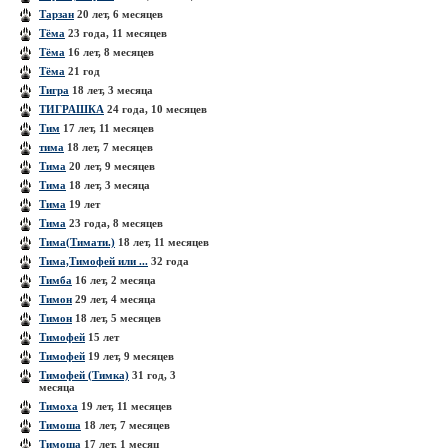
Тарзан
20 лет, 6 месяцев
Тёма
23 года, 11 месяцев
Тёма
16 лет, 8 месяцев
Тёма
21 год
Тигра
18 лет, 3 месяца
ТИГРАШКА
24 года, 10 месяцев
Тим
17 лет, 11 месяцев
тима
18 лет, 7 месяцев
Тима
20 лет, 9 месяцев
Тима
18 лет, 3 месяца
Тима
19 лет
Тима
23 года, 8 месяцев
Тима(Тимати.)
18 лет, 11 месяцев
Тима,Тимофей или ...
32 года
Тимба
16 лет, 2 месяца
Тимон
29 лет, 4 месяца
Тимон
18 лет, 5 месяцев
Тимофей
15 лет
Тимофей
19 лет, 9 месяцев
Тимофей (Тимка)
31 год, 3
месяца
Тимоха
19 лет, 11 месяцев
Тимоша
18 лет, 7 месяцев
Тимоша
17 лет, 1 месяц