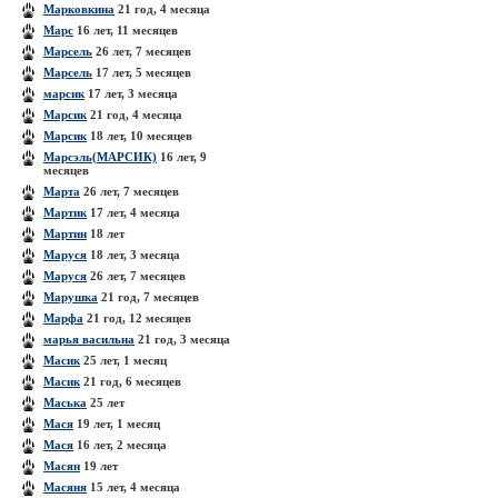
Марковкина
21 год, 4 месяца
Марс
16 лет, 11 месяцев
Марсель
26 лет, 7 месяцев
Марсель
17 лет, 5 месяцев
марсик
17 лет, 3 месяца
Марсик
21 год, 4 месяца
Марсик
18 лет, 10 месяцев
Марсэль(МАРСИК)
16 лет, 9
месяцев
Марта
26 лет, 7 месяцев
Мартик
17 лет, 4 месяца
Мартин
18 лет
Маруся
18 лет, 3 месяца
Маруся
26 лет, 7 месяцев
Марушка
21 год, 7 месяцев
Марфа
21 год, 12 месяцев
марья васильна
21 год, 3 месяца
Масик
25 лет, 1 месяц
Масик
21 год, 6 месяцев
Маська
25 лет
Мася
19 лет, 1 месяц
Мася
16 лет, 2 месяца
Масян
19 лет
Масяня
15 лет, 4 месяца