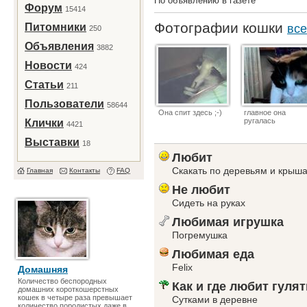
По объявлению в газете
Форум
15414
Фотографии кошки
Питомники
все
250
Объявления
3882
Новости
424
Статьи
211
Пользователи
58644
Она спит здесь ;-)
главное она
ругалась
Клички
4421
Выставки
18
Любит
Скакать по деревьям и крыша
Главная
Контакты
FAQ
Не любит
Сидеть на руках
Любимая игрушка
Погремушка
Любимая еда
Felix
Домашняя
Количество беспородных
Как и где любит гулят
домашних короткошерстных
кошек в четыре раза превышает
Cутками в деревне
количество породистых даже в