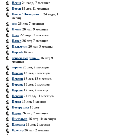
Несия
24 года, 7 месяцев
Несси
19 лет, 11 месяцев
Несся "Полярная ...
24 года, 1
месяц
ник
26 лет, 7 месяцев
Нюша
26 лет, 9 месяцев
Олег
22 года, 7 месяцев
Павел
26 лет, 7 месяцев
Пальмутя
26 лет, 3 месяца
Персей
16 лет
персей амарийо ...
16 лет, 9
месяцев
персик
20 лет, 7 месяцев
Персик
18 лет, 5 месяцев
Персик
18 лет, 12 месяцев
Персик
15 лет, 8 месяцев
Персик
17 лет, 2 месяца
Персик
24 года, 11 месяцев
Перся
19 лет, 3 месяца
Пеструшка
18 лет
Пират
26 лет, 7 месяцев
Писюлька
16 лет, 10 месяцев
Плюшка
19 лет, 2 месяца
Прохор
26 лет, 2 месяца