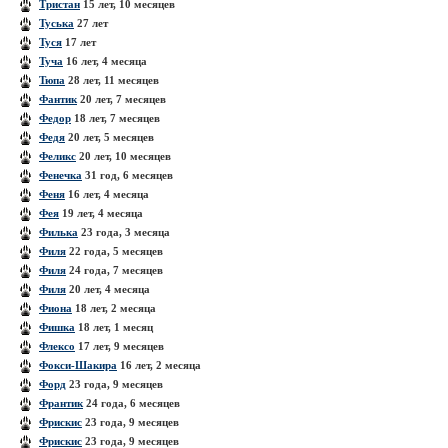
Тристан
15 лет, 10 месяцев
Туська
27 лет
Туся
17 лет
Туча
16 лет, 4 месяца
Тюпа
28 лет, 11 месяцев
Фантик
20 лет, 7 месяцев
Федор
18 лет, 7 месяцев
Федя
20 лет, 5 месяцев
Феликс
20 лет, 10 месяцев
Фенечка
31 год, 6 месяцев
Феня
16 лет, 4 месяца
Фея
19 лет, 4 месяца
Филька
23 года, 3 месяца
Филя
22 года, 5 месяцев
Филя
24 года, 7 месяцев
Филя
20 лет, 4 месяца
Фиона
18 лет, 2 месяца
Фишка
18 лет, 1 месяц
Флексо
17 лет, 9 месяцев
Фокси-Шакира
16 лет, 2 месяца
Форд
23 года, 9 месяцев
Франтик
24 года, 6 месяцев
Фрискис
23 года, 9 месяцев
Фрискис
23 года, 9 месяцев