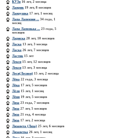
КУЗя
16 лет, 2 месяца
Лаврик
19 лет, 8 месяцев
Лаврушка
17 лет, 1 месяц
Лапа Лапензия ...
34 года, 1
месяц
Лапа Лапонька ...
23 года, 5
месяцев
Лариска
28 лет, 10 месяцев
Ласка
13 лет, 3 месяца
Ласка
26 лет, 7 месяцев
Ластик
15 лет
Лекси
15 лет, 12 месяцев
Лекси
13 лет, 3 месяца
Леся(Лесион)
15 лет, 2 месяца
Лёва
22 года, 3 месяца
Лёка
17 лет, 5 месяцев
Лёля
15 лет, 1 месяц
Лёня
19 лет, 5 месяцев
Лиза
23 года, 7 месяцев
Лиза
27 лет, 5 месяцев
Лиза
21 год, 4 месяца
Лиза
17 лет, 2 месяца
Лизавета (Лиза)
25 лет, 6 месяцев
Лизаветка
26 лет, 1 месяц
Лиса
16 лет, 3 месяца