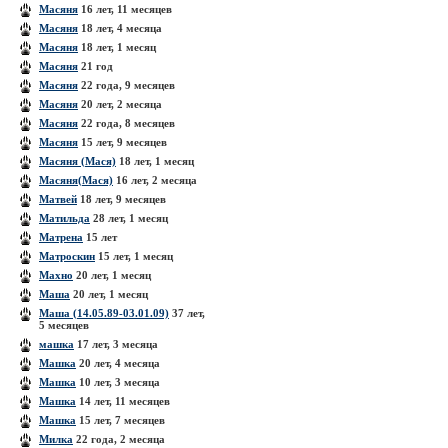
Масяня
16 лет, 11 месяцев
Масяня
18 лет, 4 месяца
Масяня
18 лет, 1 месяц
Масяня
21 год
Масяня
22 года, 9 месяцев
Масяня
20 лет, 2 месяца
Масяня
22 года, 8 месяцев
Масяня
15 лет, 9 месяцев
Масяня (Мася)
18 лет, 1 месяц
Масяня(Мася)
16 лет, 2 месяца
Матвей
18 лет, 9 месяцев
Матильда
28 лет, 1 месяц
Матрена
15 лет
Матроскин
15 лет, 1 месяц
Махно
20 лет, 1 месяц
Маша
20 лет, 1 месяц
Маша (14.05.89-03.01.09)
37 лет,
5 месяцев
машка
17 лет, 3 месяца
Машка
20 лет, 4 месяца
Машка
10 лет, 3 месяца
Машка
14 лет, 11 месяцев
Машка
15 лет, 7 месяцев
Милка
22 года, 2 месяца