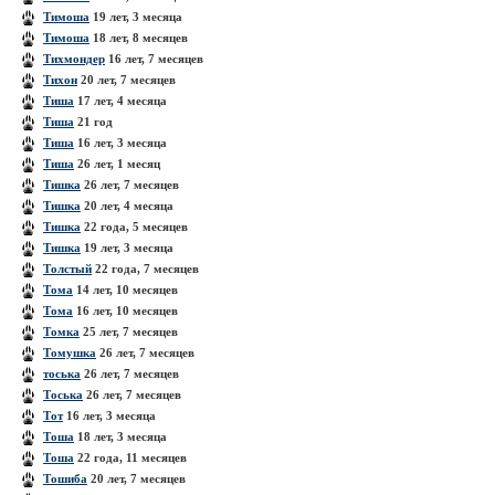
Тимоша
19 лет, 3 месяца
Тимоша
18 лет, 8 месяцев
Тихмондер
16 лет, 7 месяцев
Тихон
20 лет, 7 месяцев
Тиша
17 лет, 4 месяца
Тиша
21 год
Тиша
16 лет, 3 месяца
Тиша
26 лет, 1 месяц
Тишка
26 лет, 7 месяцев
Тишка
20 лет, 4 месяца
Тишка
22 года, 5 месяцев
Тишка
19 лет, 3 месяца
Толстый
22 года, 7 месяцев
Тома
14 лет, 10 месяцев
Тома
16 лет, 10 месяцев
Томка
25 лет, 7 месяцев
Томушка
26 лет, 7 месяцев
тоська
26 лет, 7 месяцев
Тоська
26 лет, 7 месяцев
Тот
16 лет, 3 месяца
Тоша
18 лет, 3 месяца
Тоша
22 года, 11 месяцев
Тошиба
20 лет, 7 месяцев