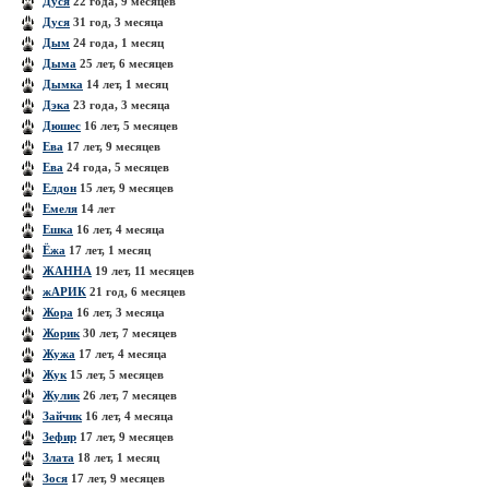
Дуся
22 года, 9 месяцев
Дуся
31 год, 3 месяца
Дым
24 года, 1 месяц
Дыма
25 лет, 6 месяцев
Дымка
14 лет, 1 месяц
Дэка
23 года, 3 месяца
Дюшес
16 лет, 5 месяцев
Ева
17 лет, 9 месяцев
Ева
24 года, 5 месяцев
Елдон
15 лет, 9 месяцев
Емеля
14 лет
Ешка
16 лет, 4 месяца
Ёжа
17 лет, 1 месяц
ЖАННА
19 лет, 11 месяцев
жАРИК
21 год, 6 месяцев
Жора
16 лет, 3 месяца
Жорик
30 лет, 7 месяцев
Жужа
17 лет, 4 месяца
Жук
15 лет, 5 месяцев
Жулик
26 лет, 7 месяцев
Зайчик
16 лет, 4 месяца
Зефир
17 лет, 9 месяцев
Злата
18 лет, 1 месяц
Зося
17 лет, 9 месяцев