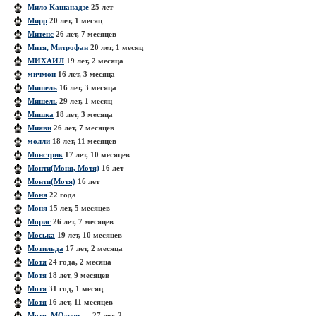
Мило Кашанадзе
25 лет
Мирр
20 лет, 1 месяц
Митенс
26 лет, 7 месяцев
Митя, Митрофан
20 лет, 1 месяц
МИХАИЛ
19 лет, 2 месяца
мичмон
16 лет, 3 месяца
Мишель
16 лет, 3 месяца
Мишель
29 лет, 1 месяц
Мишка
18 лет, 3 месяца
Мияви
26 лет, 7 месяцев
молли
18 лет, 11 месяцев
Монстрик
17 лет, 10 месяцев
Монти(Моня, Мотя)
16 лет
Монти(Мотя)
16 лет
Моня
22 года
Моня
15 лет, 5 месяцев
Морис
26 лет, 7 месяцев
Моська
19 лет, 10 месяцев
Мотильда
17 лет, 2 месяца
Мотя
24 года, 2 месяца
Мотя
18 лет, 9 месяцев
Мотя
31 год, 1 месяц
Мотя
16 лет, 11 месяцев
Мотя, МОтрен. ...
27 лет, 2