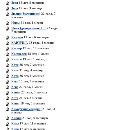
Зося
16 лет, 8 месяцев
Зося
17 лет, 3 месяца
Зюлик (Зюлиштеин)
22 года, 7
месяцев
Изюм
21 год, 1 месяц
Инна (декоративный ...
22 года,
7 месяцев
Камыш
19 лет, 6 месяцев
КАРЛУША
22 года, 4 месяца
Каспер
17 лет, 10 месяцев
Кассиопея
18 лет, 1 месяц
Катася
19 лет, 1 месяц
Катя
26 лет, 7 месяцев
Катя
31 год, 4 месяца
Катя
26 лет, 6 месяцев
Кекс
15 лет, 8 месяцев
Кекс
22 года, 1 месяц
Кенни
23 года, 3 месяца
Кетя
20 лет, 3 месяца
Кеша
19 лет, 5 месяцев
Кика(черномырдин)
21 год, 3
месяца
Кипиш
21 год, 6 месяцев
Кира
17 лет, 11 месяцев
Кира
17 лет, 5 месяцев