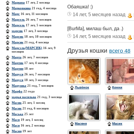
Маркиза
17 лет, 2 месяца
Обаяшка! :)
Марковкина
21 год, 4 месяца
14 лет, 5 месяцев назад
Марс
16 лет, 11 месяцев
Марсель
26 лет, 7 месяцев
Марсель
17 лет, 5 месяцев
[BurMa], милаш был, да .)
марсик
17 лет, 3 месяца
14 лет, 5 месяцев назад
Марсик
18 лет, 10 месяцев
Марсик
21 год, 4 месяца
Марсэль(МАРСИК)
16 лет, 9
Друзья кошки
всего 48
месяцев
Марта
26 лет, 7 месяцев
Мартик
17 лет, 4 месяца
Мартин
18 лет
Маруся
26 лет, 7 месяцев
Маруся
18 лет, 3 месяца
Марушка
21 год, 7 месяцев
Львёнок
Кенни
Марфа
22 года
марья васильна
21 год, 3 месяца
Масик
25 лет, 1 месяц
Масик
21 год, 6 месяцев
Маська
25 лет
Мася
19 лет, 1 месяц
Масяня
Масик
Мася
16 лет, 2 месяца
Масян
19 лет