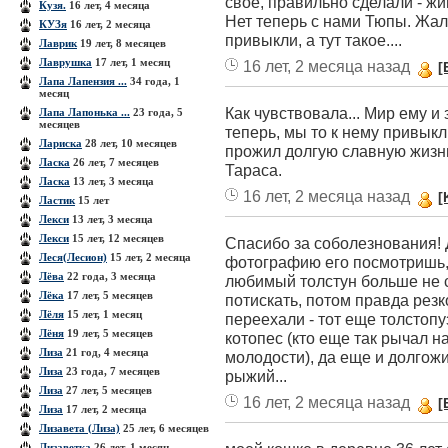
свое, правильно сделали - жи
Кузя.
16 лет, 4 месяца
Нет теперь с нами Тюпы. Жалк
КУЗя
16 лет, 2 месяца
привыкли, а тут такое....
Лаврик
19 лет, 8 месяцев
Лаврушка
17 лет, 1 месяц
16 лет, 2 месяца назад
[
Лапа Лапензия ...
34 года, 1
месяц
Как чувствовала... Мир ему и
Лапа Лапонька ...
23 года, 5
месяцев
теперь, мы то к нему привыкли
Лариска
28 лет, 10 месяцев
прожил долгую славную жизнь
Ласка
26 лет, 7 месяцев
Тараса.
Ласка
13 лет, 3 месяца
16 лет, 2 месяца назад
[
Ластик
15 лет
Лекси
13 лет, 3 месяца
Лекси
15 лет, 12 месяцев
Спасибо за соболезнования! 
Леся(Лесион)
15 лет, 2 месяца
фотографию его посмотришь, 
Лёва
22 года, 3 месяца
любимый толстун больше не с
Лёка
17 лет, 5 месяцев
потискать, потом правда резк
Лёля
15 лет, 1 месяц
переехали - тот еще толстоп
Лёня
19 лет, 5 месяцев
котопес (кто еще так рычал н
Лиза
21 год, 4 месяца
молодости), да еще и долгожи
Лиза
23 года, 7 месяцев
рыжий...
Лиза
27 лет, 5 месяцев
16 лет, 2 месяца назад
[
Лиза
17 лет, 2 месяца
Лизавета (Лиза)
25 лет, 6 месяцев
Лизаветка
26 лет, 1 месяц