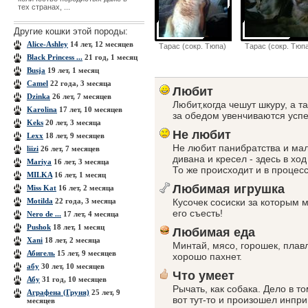
тех странах, ...
Другие кошки этой породы:
Alice-Ashley
14 лет, 12 месяцев
Тарас (сокр. Тюпа)
Тарас (сокр. Тюп
Black Princess ...
21 год, 1 месяц
Busja
19 лет, 1 месяц
Camel
22 года, 3 месяца
Любит
Dzinka
26 лет, 7 месяцев
Любит,когда чешут шкуру, а т
Karolina
17 лет, 10 месяцев
за обедом увенчиваются усп
Keks
20 лет, 3 месяца
Не любит
Lexx
18 лет, 9 месяцев
Не любит панибратства и мал
liizi
26 лет, 7 месяцев
дивана и кресел - здесь в ход
Mariya
16 лет, 3 месяца
То же происходит и в процес
MILKA
16 лет, 1 месяц
Любимая игрушка
Miss Kat
16 лет, 2 месяца
Motilda
22 года, 3 месяца
Кусочек сосиски за которым м
его съесть!
Nero de ...
17 лет, 4 месяца
Pushok
18 лет, 1 месяц
Любимая еда
Xanі
18 лет, 2 месяца
Минтай, мясо, горошек, плавл
Абигель
15 лет, 9 месяцев
хорошо пахнет.
абу
30 лет, 10 месяцев
Что умеет
Абу
31 год, 10 месяцев
Рычать, как собака. Дело в то
Аграфена (Груня)
25 лет, 9
вот тут-то и произошел инпри
месяцев