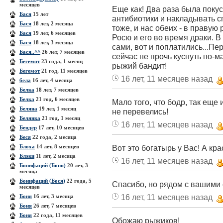
месяцев
Еще как! Два раза была покус
Бася
15 лет
антибиотики и накладывать 
Бася
18 лет, 2 месяца
тоже, и нас обеих - в правую
Бася
19 лет, 6 месяцев
Росю и его во время драки. 
Бася
18 лет, 3 месяца
сами, вот и поплатились...Пе
Бася..^^
26 лет, 7 месяцев
сейчас не прочь куснуть по-ма
Бегемот
23 года, 1 месяц
рыжий бандит!
Бегемот
21 год, 11 месяцев
16 лет, 11 месяцев назад
бела
16 лет, 4 месяца
Белка
18 лет, 7 месяцев
Белка
21 год, 6 месяцев
Мало того, что бодр, так еще 
Беляна
19 лет, 1 месяц
не перевелись!
Белянка
21 год, 1 месяц
16 лет, 11 месяцев назад
Бендер
17 лет, 10 месяцев
Беся
22 года, 2 месяца
Блоха
14 лет, 8 месяцев
Вот это богатырь у Вас! А кра
Блэки
11 лет, 2 месяца
16 лет, 11 месяцев назад
Бонифаций (Боня)
20 лет, 3
месяца
Бонифаций (Бося)
22 года, 5
Спасибо, но рядом с вашими 
месяцев
16 лет, 11 месяцев назад
Боня
16 лет, 3 месяца
Боня
26 лет, 7 месяцев
Боня
22 года, 11 месяцев
Обожаю рыжиков!