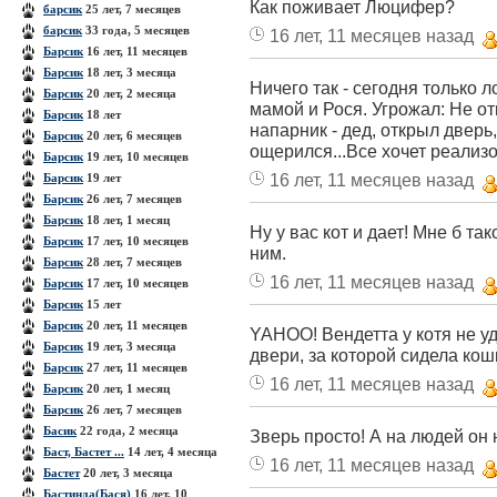
Как поживает Люцифер?
барсик
25 лет, 7 месяцев
барсик
33 года, 5 месяцев
16 лет, 11 месяцев назад
Барсик
16 лет, 11 месяцев
Барсик
18 лет, 3 месяца
Ничего так - сегодня только 
Барсик
20 лет, 2 месяца
мамой и Рося. Угрожал: Не отк
Барсик
18 лет
напарник - дед, открыл дверь,
Барсик
20 лет, 6 месяцев
ощерился...Все хочет реализ
Барсик
19 лет, 10 месяцев
16 лет, 11 месяцев назад
Барсик
19 лет
Барсик
26 лет, 7 месяцев
Барсик
18 лет, 1 месяц
Ну у вас кот и дает! Мне б так
Барсик
17 лет, 10 месяцев
ним.
Барсик
28 лет, 7 месяцев
16 лет, 11 месяцев назад
Барсик
17 лет, 10 месяцев
Барсик
15 лет
Барсик
20 лет, 11 месяцев
YAHOO! Вендетта у котя не уд
Барсик
19 лет, 3 месяца
двери, за которой сидела кошк
Барсик
27 лет, 11 месяцев
16 лет, 11 месяцев назад
Барсик
20 лет, 1 месяц
Барсик
26 лет, 7 месяцев
Басик
22 года, 2 месяца
Зверь просто! А на людей он 
Баст, Бастет ...
14 лет, 4 месяца
16 лет, 11 месяцев назад
Бастет
20 лет, 3 месяца
Бастинда(Бася)
16 лет, 10