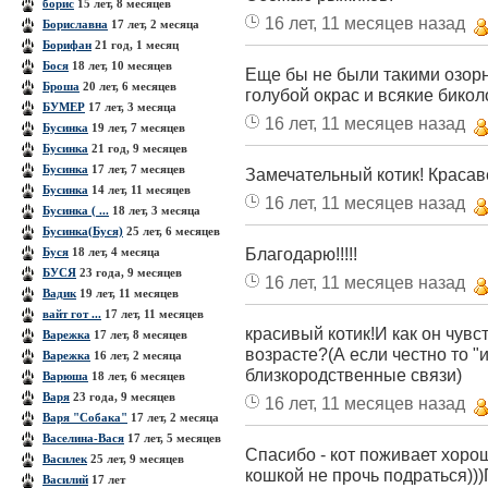
борис
15 лет, 8 месяцев
16 лет, 11 месяцев назад
Бориславна
17 лет, 2 месяца
Борифан
21 год, 1 месяц
Бося
18 лет, 10 месяцев
Еще бы не были такими озорн
Броша
20 лет, 6 месяцев
голубой окрас и всякие бикол
БУМЕР
17 лет, 3 месяца
16 лет, 11 месяцев назад
Бусинка
19 лет, 7 месяцев
Бусинка
21 год, 9 месяцев
Бусинка
17 лет, 7 месяцев
Замечательный котик! Красав
Бусинка
14 лет, 11 месяцев
16 лет, 11 месяцев назад
Бусинка ( ...
18 лет, 3 месяца
Бусинка(Буся)
25 лет, 6 месяцев
Благодарю!!!!!
Буся
18 лет, 4 месяца
БУСЯ
23 года, 9 месяцев
16 лет, 11 месяцев назад
Вадик
19 лет, 11 месяцев
вайт гот ...
17 лет, 11 месяцев
красивый котик!И как он чувс
Варежка
17 лет, 8 месяцев
возрасте?(А если честно то "
Варежка
16 лет, 2 месяца
близкородственные связи)
Варюша
18 лет, 6 месяцев
Варя
23 года, 9 месяцев
16 лет, 11 месяцев назад
Варя "Собака"
17 лет, 2 месяца
Васелина-Вася
17 лет, 5 месяцев
Спасибо - кот поживает хорошо
Василек
25 лет, 9 месяцев
кошкой не прочь подраться)))
Василий
17 лет