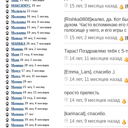
Макс
15 лет, 7 месяцев
15 лет, 3 месяца назад
МАКСИМУС
19 лет
[
Малильда
22 года
Малышка
16 лет, 1 месяц
[Rishka0808]жалко, да. Кот б
Малышка
16 лет, 4 месяца
духом. Часто вспоминаю его п
Малышка
15 лет, 7 месяцев
голосище у него, и его игры с 
Мальвина
19 лет, 4 месяца
15 лет, 2 месяца назад
[
Манька
18 лет, 2 месяца
МАНЬКА
26 лет, 7 месяцев
Манюнь
18 лет, 2 месяца
Тарас! Поздравляю тебя с 5-т
Маня
21 год, 4 месяца
14 лет, 11 месяцев назад
Маня
26 лет, 1 месяц
Маняша
20 лет, 5 месяцев
Марго
17 лет, 3 месяца
[Emma_Lars], спасибо .)
Марго
18 лет, 11 месяцев
14 лет, 11 месяцев назад
Маркиз
29 лет
Маркиз
25 лет, 1 месяц
просто прелесть
Маркиз
19 лет, 12 месяцев
Маркиз
31 год, 2 месяца
14 лет, 9 месяцев назад
Маркиза
29 лет, 4 месяца
Маркиза
36 лет, 4 месяца
[karinacat], спасибо.
Маркиза
17 лет
Маркиза
19 лет, 9 месяцев
14 лет, 9 месяцев назад
Маркиза
19 лет, 8 месяцев