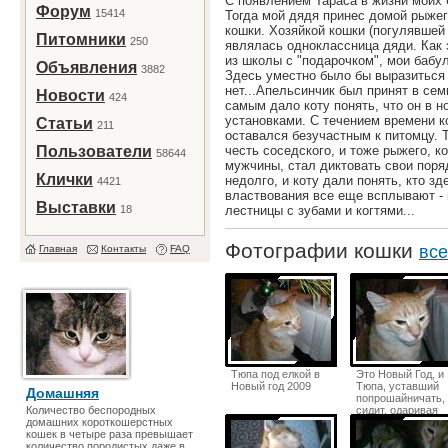
С появлением Тараса в жизни моих 
Форум
15414
Тогда мой дядя принес домой рыжег
кошки. Хозяйкой кошки (погулявшей 
Питомники
250
являлась одноклассница дяди. Как 
из школы с "подарочком", мои бабу
Объявления
3882
Здесь уместно было бы выразиться 
нет...Апельсинчик был принят в сем
Новости
424
самым дало коту понять, что он в 
установками. С течением времени ко
Статьи
211
оставался безучастным к питомцу. Т
Пользователи
честь соседского, и тоже рыжего, к
58644
мужчины, стал диктовать свои поря
Клички
недолго, и коту дали понять, кто з
4421
властвования все еще всплывают - 
Выставки
18
лестницы с зубами и когтями...
Фотографии кошки
все
Главная
Контакты
FAQ
Тюпа под елкой в
Это Новый Год, и
Новый год 2009
Тюпа, уставший
Домашняя
попрошайничать,
Количество беспородных
сидит, одаривая
домашних короткошерстных
всех злобным
кошек в четыре раза превышает
утомленным
количество породистых даже в
взглядом.