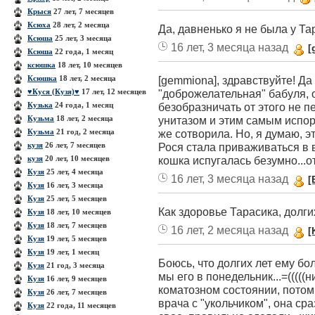
Крыся
27 лет, 7 месяцев
Ксюха
28 лет, 2 месяца
Да, давненько я не была у Тар
Ксюша
25 лет, 3 месяца
16 лет, 3 месяца назад
[
Ксюша
22 года, 1 месяц
ксюшка
18 лет, 10 месяцев
Ксюшка
18 лет, 2 месяца
[gemmiona], здравствуйте! Да
♥Куcя (Кузя)♥
17 лет, 12 месяцев
"доброжелательная" бабуля, о
Кузька
24 года, 1 месяц
безобразничать от этого не п
Кузьма
18 лет, 2 месяца
унитазом и этим самым испорт
Кузьма
21 год, 2 месяца
же сотворила. Но, я думаю, эт
кузя
26 лет, 7 месяцев
Рося стала приваживаться в 
кузя
20 лет, 10 месяцев
кошка испугалась безумно...о
Кузя
25 лет, 4 месяца
16 лет, 3 месяца назад
[
Кузя
16 лет, 3 месяца
Кузя
25 лет, 5 месяцев
Как здоровье Тарасика, долги
Кузя
18 лет, 10 месяцев
Кузя
18 лет, 7 месяцев
16 лет, 2 месяца назад
[
Кузя
19 лет, 5 месяцев
Кузя
19 лет, 1 месяц
Боюсь, что долгих лет ему бо
Кузя
21 год, 3 месяца
мы его в понедельник...=(((((н
Кузя
16 лет, 9 месяцев
коматозном состоянии, потом
Кузя
26 лет, 7 месяцев
врача с "укольчиком", она сра
Кузя
22 года, 11 месяцев