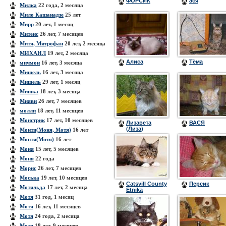
ФОРСИК
ася
Милка
22 года, 2 месяца
Мило Кашанадзе
25 лет
Мирр
20 лет, 1 месяц
Митенс
26 лет, 7 месяцев
Митя, Митрофан
20 лет, 2 месяца
МИХАИЛ
19 лет, 2 месяца
Алиса
Тёма
мичмон
16 лет, 3 месяца
Мишель
16 лет, 3 месяца
Мишель
29 лет, 1 месяц
Мишка
18 лет, 3 месяца
Мияви
26 лет, 7 месяцев
молли
18 лет, 11 месяцев
Монстрик
17 лет, 10 месяцев
Лизавета
ВАСЯ
(Лиза)
Монти(Моня, Мотя)
16 лет
Монти(Мотя)
16 лет
Моня
15 лет, 5 месяцев
Моня
22 года
Морис
26 лет, 7 месяцев
Моська
19 лет, 10 месяцев
Catsvill County
Персик
Мотильда
17 лет, 2 месяца
Etnika
Мотя
31 год, 1 месяц
Мотя
16 лет, 11 месяцев
Мотя
24 года, 2 месяца
Мотя
18 лет, 9 месяцев