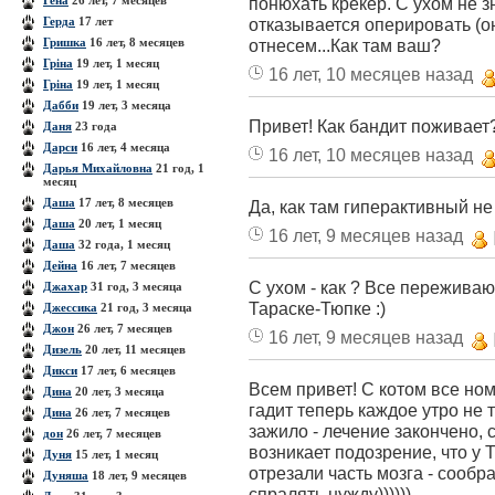
Гена
26 лет, 7 месяцев
понюхать крекер. С ухом не з
Герда
17 лет
отказывается оперировать (она
Гришка
16 лет, 8 месяцев
отнесем...Как там ваш?
Гріна
19 лет, 1 месяц
16 лет, 10 месяцев назад
Гріна
19 лет, 1 месяц
Дабби
19 лет, 3 месяца
Привет! Как бандит поживает
Даня
23 года
Дарси
16 лет, 4 месяца
16 лет, 10 месяцев назад
Дарья Михайловна
21 год, 1
месяц
Даша
17 лет, 8 месяцев
Да, как там гиперактивный н
Даша
20 лет, 1 месяц
16 лет, 9 месяцев назад
Даша
32 года, 1 месяц
Дейна
16 лет, 7 месяцев
С ухом - как ? Все переживают
Джахар
31 год, 3 месяца
Тараске-Тюпке :)
Джессика
21 год, 3 месяца
Джон
26 лет, 7 месяцев
16 лет, 9 месяцев назад
Дизель
20 лет, 11 месяцев
Дикси
17 лет, 6 месяцев
Всем привет! С котом все но
Дина
20 лет, 3 месяца
гадит теперь каждое утро не 
Дина
26 лет, 7 месяцев
зажило - лечение закончено, 
дон
26 лет, 7 месяцев
возникает подозрение, что у 
Дуня
15 лет, 1 месяц
отрезали часть мозга - сообра
Дуняша
18 лет, 9 месяцев
спралять нужду))))))