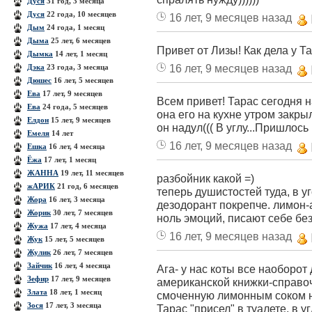
Дуся
31 год, 3 месяца
Дуся
22 года, 10 месяцев
16 лет, 9 месяцев назад
Дым
24 года, 1 месяц
Дыма
25 лет, 6 месяцев
Привет от Лизы! Как дела у Т
Дымка
14 лет, 1 месяц
16 лет, 9 месяцев назад
Дэка
23 года, 3 месяца
Дюшес
16 лет, 5 месяцев
Ева
17 лет, 9 месяцев
Всем привет! Тарас сегодня н
Ева
24 года, 5 месяцев
она его на кухне утром закры
Елдон
15 лет, 9 месяцев
он надул((( В углу...Пришлось
Емеля
14 лет
16 лет, 9 месяцев назад
Ешка
16 лет, 4 месяца
Ёжа
17 лет, 1 месяц
ЖАННА
19 лет, 11 месяцев
разбойник какой =)
жАРИК
21 год, 6 месяцев
теперь душистостей туда, в уг
Жора
16 лет, 3 месяца
дезодорант покрепче. лимон-а
Жорик
30 лет, 7 месяцев
ноль эмоций, писают себе без
Жужа
17 лет, 4 месяца
16 лет, 9 месяцев назад
Жук
15 лет, 5 месяцев
Жулик
26 лет, 7 месяцев
Зайчик
16 лет, 4 месяца
Ага- у нас коты все наоборот
Зефир
17 лет, 9 месяцев
американской книжки-справоч
Злата
18 лет, 1 месяц
смоченную лимонным соком на
Зося
17 лет, 3 месяца
Тарас "присел" в туалете, в уг