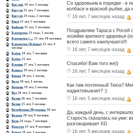
Со здоровьем в порядке - в п
Кис-кис
19 лет, 3 месяца
колбасе и красной рыбке, да и
Кисуля
25 лет, 7 месяцев
16 лет, 7 месяцев назад
Кисуля
24 года, 2 месяца
Кися
15 лет, 5 месяцев
Кифаня
15 лет, 5 месяцев
Поздравляю Тараса с Росей 
Клеопатра
23 года, 1 месяц
хозяйке крепкого здоровья (о
Клеопатра ( ...
15 лет, 10 месяцев
всего самого наилучшего!!!
Клеопатра (Клёпка)
15 лет, 4
месяца
16 лет, 7 месяцев назад
Клёпа
19 лет, 7 месяцев
Клёпа
25 лет
Спасибо! Вам того же))
Клопик
17 лет, 5 месяцев
Клякса
19 лет, 2 месяца
16 лет, 7 месяцев назад
Кнопа
18 лет, 1 месяц
Кода
18 лет, 1 месяц
Как там почтенный Тюпа? Ме
Коржик
19 лет, 2 месяца
надиктовывает? :)
Кот
26 лет, 2 месяца
16 лет, 5 месяцев назад
Котик
26 лет, 7 месяцев
Котик
15 лет, 3 месяца
Котофеевна Мурчанка
18 лет
Да, каждый день, с интервалом
Котька
20 лет, 9 месяцев
Старость сказалась на уме: в
Котя
24 года, 7 месяцев
разговаривает XD
Красота
15 лет, 9 месяцев
16 лет, 5 месяцев назад
Кркор
19 лет, 2 месяца