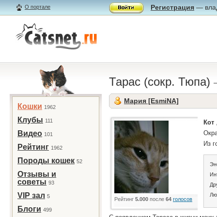
Регистрация
— влад
О портале
Тарас (сокр. Тюпа)
Мария [EsmiNA]
Кошки
1962
Клубы
111
Кот
Видео
Окра
101
Из 
Рейтинг
1962
Породы кошек
52
Эн
Отзывы и
Ин
советы
93
Др
VIP зал
Лю
5
Рейтинг
5.000
после
64
голосов
Блоги
499