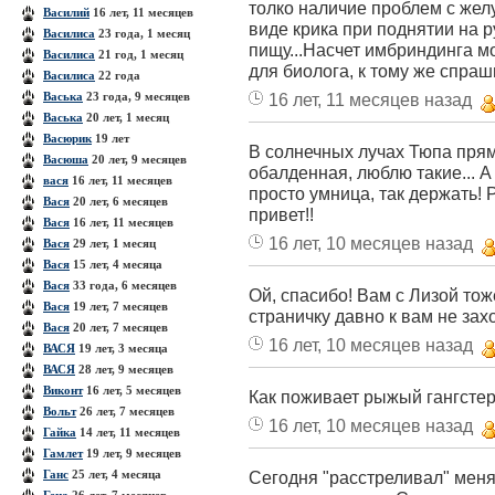
толко наличие проблем с жел
Василий
16 лет, 11 месяцев
виде крика при поднятии на р
Василиса
23 года, 1 месяц
пищу...Насчет имбриндинга м
Василиса
21 год, 1 месяц
для биолога, к тому же спраш
Василиса
22 года
Васька
23 года, 9 месяцев
16 лет, 11 месяцев назад
Васька
20 лет, 1 месяц
Васюрик
19 лет
В солнечных лучах Тюпа прям 
Васюша
20 лет, 9 месяцев
обалденная, люблю такие... А 
вася
16 лет, 11 месяцев
просто умница, так держать! 
Вася
20 лет, 6 месяцев
привет!!
Вася
16 лет, 11 месяцев
16 лет, 10 месяцев назад
Вася
29 лет, 1 месяц
Вася
15 лет, 4 месяца
Вася
33 года, 6 месяцев
Ой, спасибо! Вам с Лизой тож
Вася
19 лет, 7 месяцев
страничку давно к вам не захо
Вася
20 лет, 7 месяцев
16 лет, 10 месяцев назад
ВАСЯ
19 лет, 3 месяца
ВАСЯ
28 лет, 9 месяцев
Виконт
16 лет, 5 месяцев
Как поживает рыжый гангстер 
Вольт
26 лет, 7 месяцев
16 лет, 10 месяцев назад
Гайка
14 лет, 11 месяцев
Гамлет
19 лет, 9 месяцев
Ганс
25 лет, 4 месяца
Сегодня "расстреливал" меня 