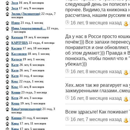
Зося
16 лет, 8 месяцев
следующий день он пописел н
Зося
17 лет, 9 месяцев
прочее. Видимо,та книжонка 
Зюлик (Зюлиштеин)
22 года, 7
рассчитана, нашим русским 
месяцев
16 лет, 9 месяцев назад
Изюм
21 год, 1 месяц
Инна (декоративный ...
22 года,
7 месяцев
Да у нас в Росси просто кошк
Камыш
19 лет, 6 месяцев
почём:))) Все запахи перенес
КАРЛУША
22 года, 4 месяца
понравится и они обновляют, 
Каспер
17 лет, 10 месяцев
об этом думают:))) Правда я 
Кассиопея
18 лет, 1 месяц
понюхать, чтобы понял что я "
Катася
19 лет, 1 месяц
убежал:)))
Катя
26 лет, 6 месяцев
Катя
26 лет, 7 месяцев
16 лет, 8 месяцев назад
Катя
31 год, 4 месяца
Кекс
22 года, 1 месяц
Хех..моя так же реагирует на 
Кекс
15 лет, 8 месяцев
зажмуренными глазами..смешн
Кенни
23 года, 3 месяца
16 лет, 8 месяцев назад
Кетя
20 лет, 3 месяца
Кеша
19 лет, 5 месяцев
Кика(черномырдин)
21 год, 3
Всем здрасьте! Как поживает
месяца
Кипиш
21 год, 6 месяцев
16 лет, 7 месяцев назад
Кира
17 лет, 11 месяцев
Кира
17 лет, 5 месяцев