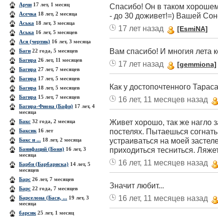
Арчи
17 лет, 1 месяц
Спасибо! Он в таком хорошем
Асечка
18 лет, 2 месяца
- до 30 доживет!=) Вашей Сон
Аська
18 лет, 3 месяца
17 лет назад
[EsmiNA]
Аська
16 лет, 5 месяцев
Ася (чертик)
16 лет, 3 месяца
Вам спасибо! И многия лета к
Баги
22 года, 5 месяцев
Багира
26 лет, 11 месяцев
17 лет назад
[gemmiona]
Багира
27 лет, 7 месяцев
Багира
17 лет, 5 месяцев
Как у достопочтенного Тарас
Багира
18 лет, 5 месяцев
Багира
15 лет, 7 месяцев
16 лет, 11 месяцев назад
Багира-Фиона (Бафи)
17 лет, 4
месяца
Живет хорошо, так же нагло 
Бакс
32 года, 2 месяца
постелях. Пытаешься согнать
Баксик
16 лет
устраиваться на моей застеле
Бакс и ...
18 лет, 2 месяца
приходиться тесниться. Ляжет,
Банифаций (Боня)
16 лет, 3
месяца
16 лет, 11 месяцев назад
Барби (Барбариска)
14 лет, 5
месяцев
Барс
26 лет, 7 месяцев
Значит любит...
Барс
22 года, 7 месяцев
16 лет, 11 месяцев назад
Барселона (Бася, ...
19 лет, 3
месяца
барсик
25 лет, 1 месяц