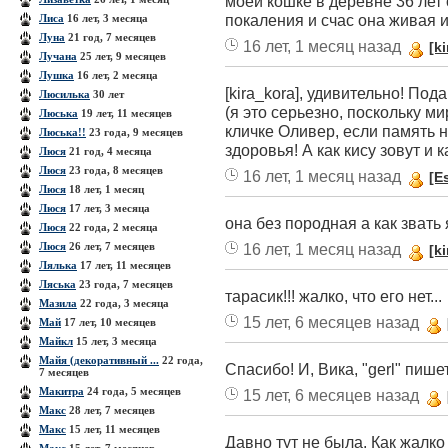
моей кошке в деревне 36 лет
покаления и счас она живая 
Лиса
16 лет, 3 месяца
Луна
21 год, 7 месяцев
16 лет, 1 месяц назад
[k
Лучана
25 лет, 9 месяцев
Лушка
16 лет, 2 месяца
[kira_kora], удивительно! Под
Люсилька
30 лет
(я это серьезно, поскольку ми
Люська
19 лет, 11 месяцев
кличке Оливер, если память н
Люська!!
23 года, 9 месяцев
здоровья! А как кису зовут и 
Люся
21 год, 4 месяца
Люся
23 года, 8 месяцев
16 лет, 1 месяц назад
[E
Люся
18 лет, 1 месяц
Люся
17 лет, 3 месяца
она без породная а как звать
Люся
22 года, 2 месяца
Люся
26 лет, 7 месяцев
16 лет, 1 месяц назад
[k
Лялька
17 лет, 11 месяцев
Ляська
23 года, 7 месяцев
тарасик!!! жалко, что его нет...
Мазила
22 года, 3 месяца
15 лет, 6 месяцев назад
Май
17 лет, 10 месяцев
Майкл
15 лет, 3 месяца
Майя (декоративный ...
22 года,
Спасибо! И, Вика, "gerl" пишетс
7 месяцев
Макитра
24 года, 5 месяцев
15 лет, 6 месяцев назад
Макс
28 лет, 7 месяцев
Макс
15 лет, 11 месяцев
Давно тут не была. Как жалко 