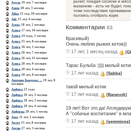
рычит, поедая сосиски и мясо
Адель
19 лет, 7 месяцев
мазахизм - есть не будет, по
Азиза
18 лет, 3 месяца
тоже последствие проживания 
Айка
21 год, 10 месяцев
пытаясь отобрать корм.
Айс
15 лет, 4 месяца
Алекс
18 лет, 2 месяца
Комментарии
63
Алиса
17 лет, 10 месяцев
Алиса
24 года, 1 месяц
Красивый)
Алиса
15 лет, 8 месяцев
Очень люблю рыжих котов))
Алиса
18 лет, 2 месяца
17 лет, 1 месяц назад
[G
Алиса
26 лет, 7 месяцев
Алиса
26 лет, 11 месяцев
Алиса
28 лет, 9 месяцев
Тарас Бульба :)))) милый коти
Алиса
20 лет, 4 месяца
17 лет назад
[Sabba]
Алиса
18 лет, 8 месяцев
Антонио Бандерас ...
19 лет, 8
месяцев
такой милый котик
Анфиса
22 года
17 лет назад
[Barancik]
Анфиса
20 лет, 3 месяца
Анфиса
20 лет, 3 месяца
Анфиса
20 лет, 4 месяца
19 лет! Вот это да! Аплодирую 
Анфиска
28 лет, 1 месяц
А "собачье воспитание" в мла
Арес
11 лет, 5 месяцев
17 лет назад
[gemmiona]
Арлет
15 лет, 8 месяцев
Арсик
27 лет, 3 месяца