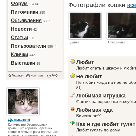
Форум
Фотографии кошки
15414
все
Питомники
250
Объявления
3882
Новости
424
Статьи
211
Динка
Стесняшка
Пользователи
58644
Клички
4421
Любит
Выставки
18
Любит спать в шкафу и любит
Не любит
Главная
Контакты
FAQ
Не любит когда на неё не об
я))
Любимая игрушка
Фантик на веревочке и клубки
Любимая еда
Виискааас^^,
Домашняя
Как и где любит гулят
Количество беспородных
домашних короткошерстных
Любит гулять по дому
кошек в четыре раза превышает
количество породистых даже в