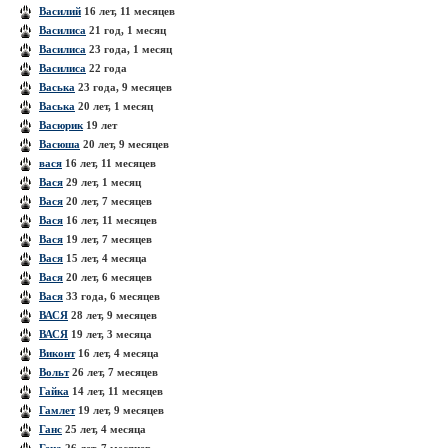
Василий
16 лет, 11 месяцев
Василиса
21 год, 1 месяц
Василиса
23 года, 1 месяц
Василиса
22 года
Васька
23 года, 9 месяцев
Васька
20 лет, 1 месяц
Васюрик
19 лет
Васюша
20 лет, 9 месяцев
вася
16 лет, 11 месяцев
Вася
29 лет, 1 месяц
Вася
20 лет, 7 месяцев
Вася
16 лет, 11 месяцев
Вася
19 лет, 7 месяцев
Вася
15 лет, 4 месяца
Вася
20 лет, 6 месяцев
Вася
33 года, 6 месяцев
ВАСЯ
28 лет, 9 месяцев
ВАСЯ
19 лет, 3 месяца
Виконт
16 лет, 4 месяца
Вольт
26 лет, 7 месяцев
Гайка
14 лет, 11 месяцев
Гамлет
19 лет, 9 месяцев
Ганс
25 лет, 4 месяца