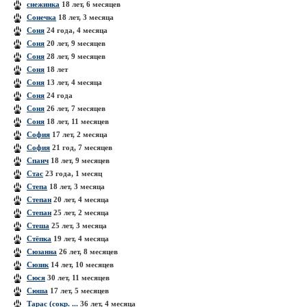
снежинка
18 лет, 6 месяцев
Сонечка
18 лет, 3 месяца
Соня
24 года, 4 месяца
Соня
20 лет, 9 месяцев
Соня
28 лет, 9 месяцев
Соня
18 лет
Соня
13 лет, 4 месяца
Соня
24 года
Соня
26 лет, 7 месяцев
Соня
18 лет, 11 месяцев
София
17 лет, 2 месяца
София
21 год, 7 месяцев
Спанч
18 лет, 9 месяцев
Стас
23 года, 1 месяц
Степа
18 лет, 3 месяца
Степан
20 лет, 4 месяца
Степан
25 лет, 2 месяца
Стеша
25 лет, 3 месяца
Стёпка
19 лет, 4 месяца
Сюзанна
26 лет, 8 месяцев
Сюзик
14 лет, 10 месяцев
Сюся
30 лет, 11 месяцев
Сюша
17 лет, 5 месяцев
Тарас (сокр. ...
36 лет, 4 месяца