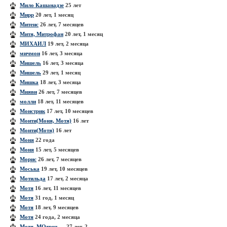
Мило Кашанадзе
25 лет
Мирр
20 лет, 1 месяц
Митенс
26 лет, 7 месяцев
Митя, Митрофан
20 лет, 1 месяц
МИХАИЛ
19 лет, 2 месяца
мичмон
16 лет, 3 месяца
Мишель
16 лет, 3 месяца
Мишель
29 лет, 1 месяц
Мишка
18 лет, 3 месяца
Мияви
26 лет, 7 месяцев
молли
18 лет, 11 месяцев
Монстрик
17 лет, 10 месяцев
Монти(Моня, Мотя)
16 лет
Монти(Мотя)
16 лет
Моня
22 года
Моня
15 лет, 5 месяцев
Морис
26 лет, 7 месяцев
Моська
19 лет, 10 месяцев
Мотильда
17 лет, 2 месяца
Мотя
16 лет, 11 месяцев
Мотя
31 год, 1 месяц
Мотя
18 лет, 9 месяцев
Мотя
24 года, 2 месяца
Мотя, МОтрен. ...
27 лет, 2