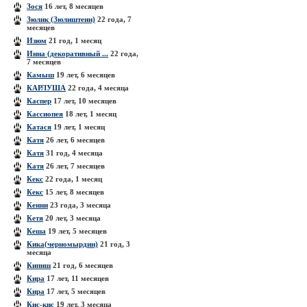
Зося
16 лет, 8 месяцев
Зюлик (Зюлиштеин)
22 года, 7
месяцев
Изюм
21 год, 1 месяц
Инна (декоративный ...
22 года,
7 месяцев
Камыш
19 лет, 6 месяцев
КАРЛУША
22 года, 4 месяца
Каспер
17 лет, 10 месяцев
Кассиопея
18 лет, 1 месяц
Катася
19 лет, 1 месяц
Катя
26 лет, 6 месяцев
Катя
31 год, 4 месяца
Катя
26 лет, 7 месяцев
Кекс
22 года, 1 месяц
Кекс
15 лет, 8 месяцев
Кенни
23 года, 3 месяца
Кетя
20 лет, 3 месяца
Кеша
19 лет, 5 месяцев
Кика(черномырдин)
21 год, 3
месяца
Кипиш
21 год, 6 месяцев
Кира
17 лет, 11 месяцев
Кира
17 лет, 5 месяцев
Кис-кис
19 лет, 3 месяца