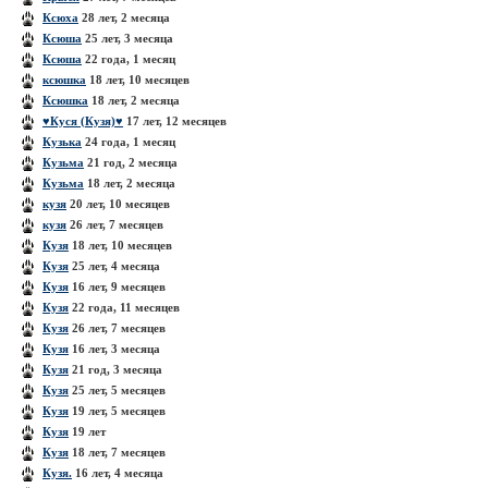
Ксюха
28 лет, 2 месяца
Ксюша
25 лет, 3 месяца
Ксюша
22 года, 1 месяц
ксюшка
18 лет, 10 месяцев
Ксюшка
18 лет, 2 месяца
♥Куcя (Кузя)♥
17 лет, 12 месяцев
Кузька
24 года, 1 месяц
Кузьма
21 год, 2 месяца
Кузьма
18 лет, 2 месяца
кузя
20 лет, 10 месяцев
кузя
26 лет, 7 месяцев
Кузя
18 лет, 10 месяцев
Кузя
25 лет, 4 месяца
Кузя
16 лет, 9 месяцев
Кузя
22 года, 11 месяцев
Кузя
26 лет, 7 месяцев
Кузя
16 лет, 3 месяца
Кузя
21 год, 3 месяца
Кузя
25 лет, 5 месяцев
Кузя
19 лет, 5 месяцев
Кузя
19 лет
Кузя
18 лет, 7 месяцев
Кузя.
16 лет, 4 месяца