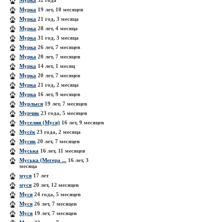
Мурка
32 года
Мурка
19 лет, 10 месяцев
Мурка
21 год, 3 месяца
Мурка
28 лет, 4 месяца
Мурка
31 год, 3 месяца
Мурка
26 лет, 7 месяцев
Мурка
20 лет, 7 месяцев
Мурка
14 лет, 1 месяц
Мурка
20 лет, 7 месяцев
Мурка
21 год, 2 месяца
Мурка
16 лет, 9 месяцев
Мурлыся
19 лет, 7 месяцев
Мурчик
23 года, 5 месяцев
Муселия (Муся)
16 лет, 9 месяцев
Мусёк
23 года, 2 месяца
Мусик
20 лет, 7 месяцев
Муська
16 лет, 11 месяцев
Муська (Мегера ...
16 лет, 3
месяца
муся
17 лет
муся
20 лет, 12 месяцев
Муся
24 года, 5 месяцев
Муся
26 лет, 7 месяцев
Муся
19 лет, 7 месяцев