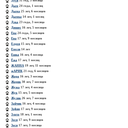
Дуся
31 год, 3 месяца
Дым
24 года, 1 месяц
Дыма
25 лет, 6 месяцев
Дымка
14 лет, 1 месяц
Дэка
23 года, 3 месяца
Дюшес
16 лет, 5 месяцев
Ева
24 года, 5 месяцев
Ева
17 лет, 9 месяцев
Елдон
15 лет, 9 месяцев
Емеля
14 лет
Ешка
16 лет, 4 месяца
Ёжа
17 лет, 1 месяц
ЖАННА
19 лет, 11 месяцев
жАРИК
21 год, 6 месяцев
Жора
16 лет, 3 месяца
Жорик
30 лет, 7 месяцев
Жужа
17 лет, 4 месяца
Жук
15 лет, 5 месяцев
Жулик
26 лет, 7 месяцев
Зайчик
16 лет, 4 месяца
Зефир
17 лет, 9 месяцев
Злата
18 лет, 1 месяц
Зося
17 лет, 9 месяцев
Зося
17 лет, 3 месяца