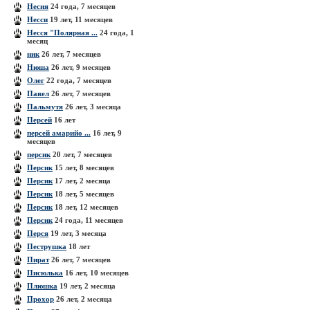
Несия
24 года, 7 месяцев
Несси
19 лет, 11 месяцев
Несся "Полярная ...
24 года, 1
месяц
ник
26 лет, 7 месяцев
Нюша
26 лет, 9 месяцев
Олег
22 года, 7 месяцев
Павел
26 лет, 7 месяцев
Пальмутя
26 лет, 3 месяца
Персей
16 лет
персей амарийо ...
16 лет, 9
месяцев
персик
20 лет, 7 месяцев
Персик
15 лет, 8 месяцев
Персик
17 лет, 2 месяца
Персик
18 лет, 5 месяцев
Персик
18 лет, 12 месяцев
Персик
24 года, 11 месяцев
Перся
19 лет, 3 месяца
Пеструшка
18 лет
Пират
26 лет, 7 месяцев
Писюлька
16 лет, 10 месяцев
Плюшка
19 лет, 2 месяца
Прохор
26 лет, 2 месяца