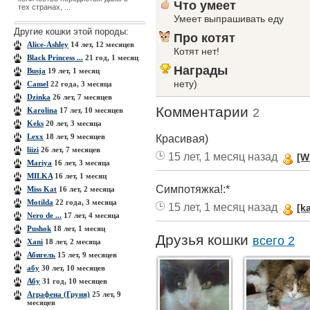
Что умеет
тех странах, ...
Умеет выпрашивать еду
Другие кошки этой породы:
Про котят
Alice-Ashley
14 лет, 12 месяцев
Котят нет!
Black Princess ...
21 год, 1 месяц
Награды
Busja
19 лет, 1 месяц
нету)
Camel
22 года, 3 месяца
Dzinka
26 лет, 7 месяцев
Комментарии
Karolina
17 лет, 10 месяцев
2
Keks
20 лет, 3 месяца
Lexx
18 лет, 9 месяцев
Красивая)
liizi
26 лет, 7 месяцев
15 лет, 1 месяц назад
[W
Mariya
16 лет, 3 месяца
MILKA
16 лет, 1 месяц
Симпотяжка!:*
Miss Kat
16 лет, 2 месяца
Motilda
22 года, 3 месяца
15 лет, 1 месяц назад
[k
Nero de ...
17 лет, 4 месяца
Pushok
18 лет, 1 месяц
Друзья кошки
всего 2
Xanі
18 лет, 2 месяца
Абигель
15 лет, 9 месяцев
абу
30 лет, 10 месяцев
Абу
31 год, 10 месяцев
Аграфена (Груня)
25 лет, 9
месяцев