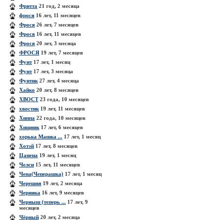
Фритта
21 год, 2 месяца
фрося
16 лет, 11 месяцев
Фрося
26 лет, 7 месяцев
Фрося
16 лет, 11 месяцев
Фрося
20 лет, 3 месяца
ФРОСЯ
19 лет, 7 месяцев
Фунт
17 лет, 1 месяц
Фунт
17 лет, 3 месяца
Фунтик
27 лет, 4 месяца
Хайко
20 лет, 8 месяцев
ХВОСТ
23 года, 10 месяцев
хвостик
19 лет, 11 месяцев
Хиппа
22 года, 10 месяцев
Хищник
17 лет, 6 месяцев
хорька Машка ...
17 лет, 1 месяц
Хотэй
17 лет, 8 месяцев
Цапена
19 лет, 1 месяц
Челси
15 лет, 11 месяцев
Чепа(Чеперашка)
17 лет, 1 месяц
Черешня
19 лет, 2 месяца
Черника
16 лет, 9 месяцев
Черныш (теперь ...
17 лет, 9
месяцев
Чёрный
20 лет, 2 месяца