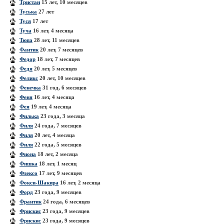
Тристан
15 лет, 10 месяцев
Туська
27 лет
Туся
17 лет
Туча
16 лет, 4 месяца
Тюпа
28 лет, 11 месяцев
Фантик
20 лет, 7 месяцев
Федор
18 лет, 7 месяцев
Федя
20 лет, 5 месяцев
Феликс
20 лет, 10 месяцев
Фенечка
31 год, 6 месяцев
Феня
16 лет, 4 месяца
Фея
19 лет, 4 месяца
Филька
23 года, 3 месяца
Филя
24 года, 7 месяцев
Филя
20 лет, 4 месяца
Филя
22 года, 5 месяцев
Фиона
18 лет, 2 месяца
Фишка
18 лет, 1 месяц
Флексо
17 лет, 9 месяцев
Фокси-Шакира
16 лет, 2 месяца
Форд
23 года, 9 месяцев
Франтик
24 года, 6 месяцев
Фрискис
23 года, 9 месяцев
Фрискис
23 года, 9 месяцев