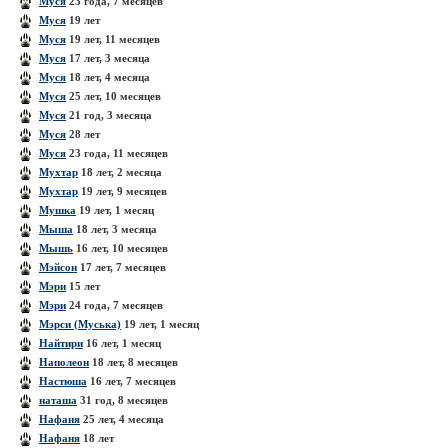
Муся
23 года, 7 месяцев
Муся
19 лет
Муся
19 лет, 11 месяцев
Муся
17 лет, 3 месяца
Муся
18 лет, 4 месяца
Муся
25 лет, 10 месяцев
Муся
21 год, 3 месяца
Муся
28 лет
Муся
23 года, 11 месяцев
Мухтар
18 лет, 2 месяца
Мухтар
19 лет, 9 месяцев
Мушка
19 лет, 1 месяц
Мыша
18 лет, 3 месяца
Мышь
16 лет, 10 месяцев
Мэйсон
17 лет, 7 месяцев
Мэри
15 лет
Мэри
24 года, 7 месяцев
Мэрси (Муська)
19 лет, 1 месяц
Найтири
16 лет, 1 месяц
Наполеон
18 лет, 8 месяцев
Настюша
16 лет, 7 месяцев
наташа
31 год, 8 месяцев
Нафаня
25 лет, 4 месяца
Нафаня
18 лет