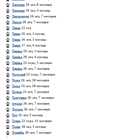
Тимоша
18 лет, 8 месяцев
Тимоша
19 лет, 3 месяца
Тихмондер
16 лет, 7 месяцев
Тихон
20 лет, 7 месяцев
Тиша
21 год
Тиша
26 лет, 1 месяц
Тиша
16 лет, 3 месяца
Тиша
17 лет, 4 месяца
Тишка
19 лет, 3 месяца
Тишка
20 лет, 4 месяца
Тишка
22 года, 5 месяцев
Тишка
26 лет, 7 месяцев
Толстый
22 года, 7 месяцев
Тома
16 лет, 10 месяцев
Тома
14 лет, 10 месяцев
Томка
25 лет, 7 месяцев
Томушка
26 лет, 7 месяцев
тоська
26 лет, 7 месяцев
Тоська
26 лет, 7 месяцев
Тот
16 лет, 3 месяца
Тоша
22 года, 11 месяцев
Тоша
18 лет, 3 месяца
Тошиба
20 лет, 7 месяцев