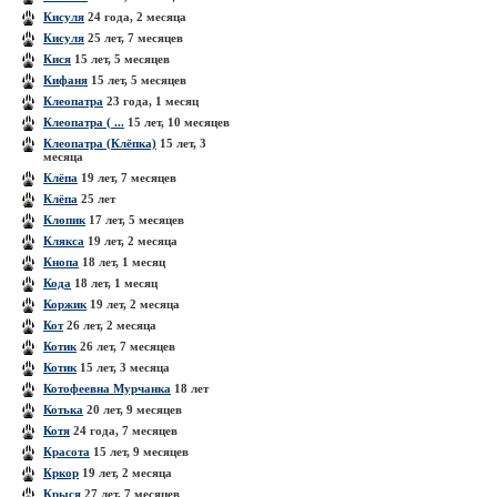
Кисуля
24 года, 2 месяца
Кисуля
25 лет, 7 месяцев
Кися
15 лет, 5 месяцев
Кифаня
15 лет, 5 месяцев
Клеопатра
23 года, 1 месяц
Клеопатра ( ...
15 лет, 10 месяцев
Клеопатра (Клёпка)
15 лет, 3
месяца
Клёпа
19 лет, 7 месяцев
Клёпа
25 лет
Клопик
17 лет, 5 месяцев
Клякса
19 лет, 2 месяца
Кнопа
18 лет, 1 месяц
Кода
18 лет, 1 месяц
Коржик
19 лет, 2 месяца
Кот
26 лет, 2 месяца
Котик
26 лет, 7 месяцев
Котик
15 лет, 3 месяца
Котофеевна Мурчанка
18 лет
Котька
20 лет, 9 месяцев
Котя
24 года, 7 месяцев
Красота
15 лет, 9 месяцев
Кркор
19 лет, 2 месяца
Крыся
27 лет, 7 месяцев