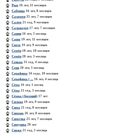
Рык
16 лет, 11 месяцев
Сабрина
16 лет, 8 месяцев
Саламон
35 лет, 7 месяцев
Салем
21 год, 9 месяцев
Сальвадор
17 лет, 7 месяцев
Санни
16 лет, 3 месяца
Саша
19 лет, 11 месяцев
Света
19 лет, 9 месяцев
Семён
18 лет, 10 месяцев
Семён
28 лет, 3 месяца
Сенька
31 год, 4 месяца
Сеня
20 лет, 3 месяца
Серафима
34 года, 10 месяцев
Серафима ( ...
16 лет, 4 месяца
Сёма
16 лет, 1 месяц
Сёма
21 год, 3 месяца
Сёмка (Арсений)
17 лет
Сильва
19 лет, 9 месяцев
Сима
21 год, 8 месяцев
Симона
26 лет, 8 месяцев
Симочка
25 лет, 7 месяцев
Симушка
20 лет
Снежа
21 год, 2 месяца