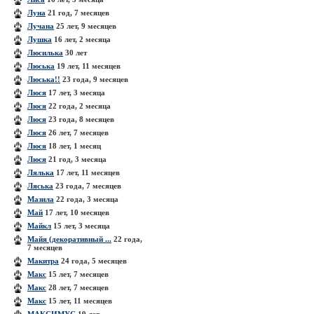
Луна
21 год, 7 месяцев
Лучана
25 лет, 9 месяцев
Лушка
16 лет, 2 месяца
Люсилька
30 лет
Люська
19 лет, 11 месяцев
Люська!!
23 года, 9 месяцев
Люся
17 лет, 3 месяца
Люся
22 года, 2 месяца
Люся
23 года, 8 месяцев
Люся
26 лет, 7 месяцев
Люся
18 лет, 1 месяц
Люся
21 год, 3 месяца
Лялька
17 лет, 11 месяцев
Ляська
23 года, 7 месяцев
Мазила
22 года, 3 месяца
Май
17 лет, 10 месяцев
Майкл
15 лет, 3 месяца
Майя (декоративный ...
22 года,
7 месяцев
Макитра
24 года, 5 месяцев
Макс
15 лет, 7 месяцев
Макс
28 лет, 7 месяцев
Макс
15 лет, 11 месяцев