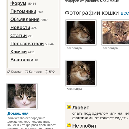
подарок от ученика моей маме
Форум
15414
Питомники
Фотографии кошки
250
все
Объявления
3882
Новости
424
Статьи
211
Пользователи
58644
Клеопатра
Клеопатра
Клички
4421
Выставки
18
Главная
Контакты
FAQ
Клеопатра
Любит
Домашняя
спать под одеялом или на че
фантиками от конфет сидеть 
Количество беспородных
домашних короткошерстных
Не любит
кошек в четыре раза превышает
количество породистых даже в