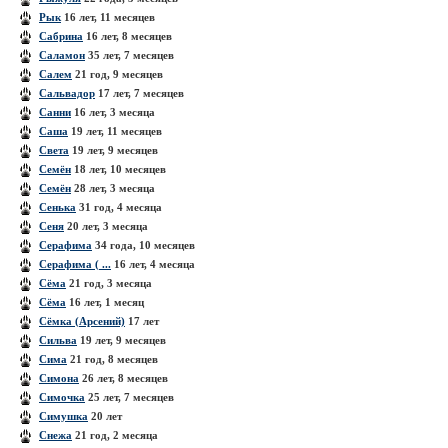
Рык
16 лет, 11 месяцев
Сабрина
16 лет, 8 месяцев
Саламон
35 лет, 7 месяцев
Салем
21 год, 9 месяцев
Сальвадор
17 лет, 7 месяцев
Санни
16 лет, 3 месяца
Саша
19 лет, 11 месяцев
Света
19 лет, 9 месяцев
Семён
18 лет, 10 месяцев
Семён
28 лет, 3 месяца
Сенька
31 год, 4 месяца
Сеня
20 лет, 3 месяца
Серафима
34 года, 10 месяцев
Серафима ( ...
16 лет, 4 месяца
Сёма
21 год, 3 месяца
Сёма
16 лет, 1 месяц
Сёмка (Арсений)
17 лет
Сильва
19 лет, 9 месяцев
Сима
21 год, 8 месяцев
Симона
26 лет, 8 месяцев
Симочка
25 лет, 7 месяцев
Симушка
20 лет
Снежа
21 год, 2 месяца