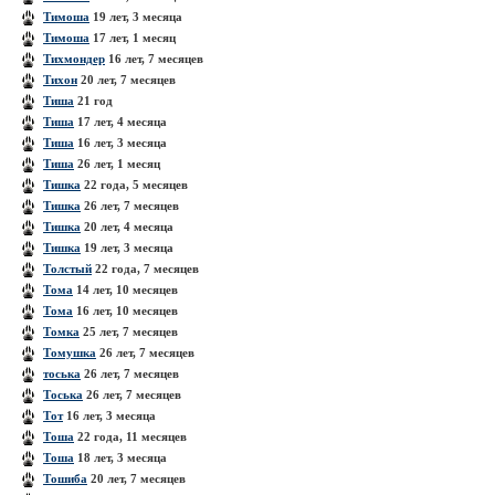
Тимоша
19 лет, 3 месяца
Тимоша
17 лет, 1 месяц
Тихмондер
16 лет, 7 месяцев
Тихон
20 лет, 7 месяцев
Тиша
21 год
Тиша
17 лет, 4 месяца
Тиша
16 лет, 3 месяца
Тиша
26 лет, 1 месяц
Тишка
22 года, 5 месяцев
Тишка
26 лет, 7 месяцев
Тишка
20 лет, 4 месяца
Тишка
19 лет, 3 месяца
Толстый
22 года, 7 месяцев
Тома
14 лет, 10 месяцев
Тома
16 лет, 10 месяцев
Томка
25 лет, 7 месяцев
Томушка
26 лет, 7 месяцев
тоська
26 лет, 7 месяцев
Тоська
26 лет, 7 месяцев
Тот
16 лет, 3 месяца
Тоша
22 года, 11 месяцев
Тоша
18 лет, 3 месяца
Тошиба
20 лет, 7 месяцев