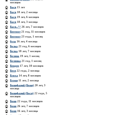
месяцев
Бася
15 лет
Бася
18 лет, 2 месяца
Бася
19 лет, 6 месяцев
Бася
18 лет, 3 месяца
Бася..^^
26 лет, 7 месяцев
Бегемот
21 год, 11 месяцев
Бегемот
23 года, 1 месяц
бела
16 лет, 4 месяца
Белка
21 год, 6 месяцев
Белка
18 лет, 7 месяцев
Беляна
19 лет, 1 месяц
Белянка
21 год, 1 месяц
Бендер
17 лет, 10 месяцев
Беся
22 года, 2 месяца
Блоха
14 лет, 8 месяцев
Блэки
11 лет, 2 месяца
Бонифаций (Боня)
20 лет, 3
месяца
Бонифаций (Бося)
22 года, 5
месяцев
Боня
22 года, 11 месяцев
Боня
26 лет, 7 месяцев
Боня
16 лет, 3 месяца