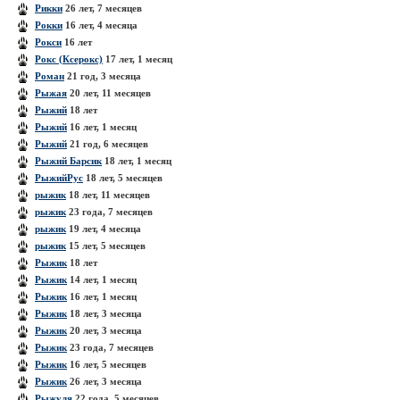
Рикки
26 лет, 7 месяцев
Рокки
16 лет, 4 месяца
Рокси
16 лет
Рокс (Ксерокс)
17 лет, 1 месяц
Роман
21 год, 3 месяца
Рыжая
20 лет, 11 месяцев
Рыжий
18 лет
Рыжий
16 лет, 1 месяц
Рыжий
21 год, 6 месяцев
Рыжий Барсик
18 лет, 1 месяц
РыжийРус
18 лет, 5 месяцев
рыжик
18 лет, 11 месяцев
рыжик
23 года, 7 месяцев
рыжик
19 лет, 4 месяца
рыжик
15 лет, 5 месяцев
Рыжик
18 лет
Рыжик
14 лет, 1 месяц
Рыжик
16 лет, 1 месяц
Рыжик
18 лет, 3 месяца
Рыжик
20 лет, 3 месяца
Рыжик
23 года, 7 месяцев
Рыжик
16 лет, 5 месяцев
Рыжик
26 лет, 3 месяца
Рыжуля
22 года, 5 месяцев