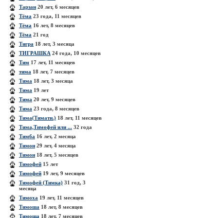
Тарзан
20 лет, 6 месяцев
Тёма
23 года, 11 месяцев
Тёма
16 лет, 8 месяцев
Тёма
21 год
Тигра
18 лет, 3 месяца
ТИГРАШКА
24 года, 10 месяцев
Тим
17 лет, 11 месяцев
тима
18 лет, 7 месяцев
Тима
18 лет, 3 месяца
Тима
19 лет
Тима
20 лет, 9 месяцев
Тима
23 года, 8 месяцев
Тима(Тимати.)
18 лет, 11 месяцев
Тима,Тимофей или ...
32 года
Тимба
16 лет, 2 месяца
Тимон
29 лет, 4 месяца
Тимон
18 лет, 5 месяцев
Тимофей
15 лет
Тимофей
19 лет, 9 месяцев
Тимофей (Тимка)
31 год, 3
месяца
Тимоха
19 лет, 11 месяцев
Тимоша
18 лет, 8 месяцев
Тимоша
18 лет, 7 месяцев