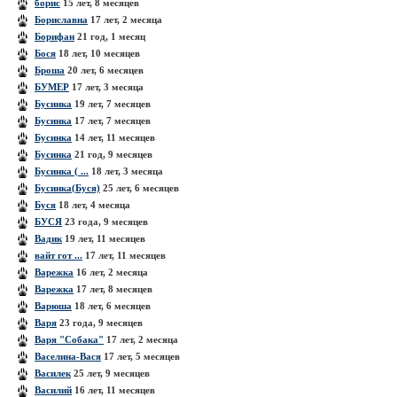
борис
15 лет, 8 месяцев
Бориславна
17 лет, 2 месяца
Борифан
21 год, 1 месяц
Бося
18 лет, 10 месяцев
Броша
20 лет, 6 месяцев
БУМЕР
17 лет, 3 месяца
Бусинка
19 лет, 7 месяцев
Бусинка
17 лет, 7 месяцев
Бусинка
14 лет, 11 месяцев
Бусинка
21 год, 9 месяцев
Бусинка ( ...
18 лет, 3 месяца
Бусинка(Буся)
25 лет, 6 месяцев
Буся
18 лет, 4 месяца
БУСЯ
23 года, 9 месяцев
Вадик
19 лет, 11 месяцев
вайт гот ...
17 лет, 11 месяцев
Варежка
16 лет, 2 месяца
Варежка
17 лет, 8 месяцев
Варюша
18 лет, 6 месяцев
Варя
23 года, 9 месяцев
Варя "Собака"
17 лет, 2 месяца
Васелина-Вася
17 лет, 5 месяцев
Василек
25 лет, 9 месяцев
Василий
16 лет, 11 месяцев