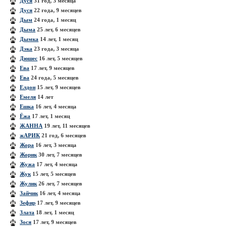
Дуся
31 год, 3 месяца
Дуся
22 года, 9 месяцев
Дым
24 года, 1 месяц
Дыма
25 лет, 6 месяцев
Дымка
14 лет, 1 месяц
Дэка
23 года, 3 месяца
Дюшес
16 лет, 5 месяцев
Ева
17 лет, 9 месяцев
Ева
24 года, 5 месяцев
Елдон
15 лет, 9 месяцев
Емеля
14 лет
Ешка
16 лет, 4 месяца
Ёжа
17 лет, 1 месяц
ЖАННА
19 лет, 11 месяцев
жАРИК
21 год, 6 месяцев
Жора
16 лет, 3 месяца
Жорик
30 лет, 7 месяцев
Жужа
17 лет, 4 месяца
Жук
15 лет, 5 месяцев
Жулик
26 лет, 7 месяцев
Зайчик
16 лет, 4 месяца
Зефир
17 лет, 9 месяцев
Злата
18 лет, 1 месяц
Зося
17 лет, 9 месяцев