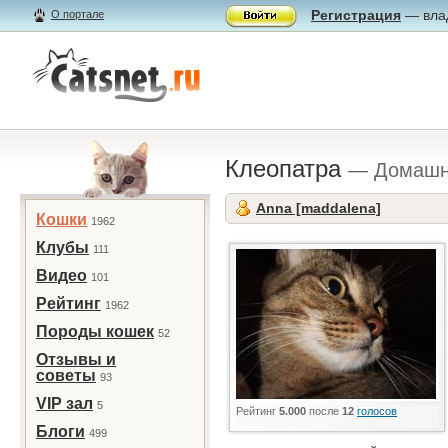
Регистрация
— влад
О портале
Клеопатра
— Домашн
Anna [maddalena]
Кошки
1962
Клубы
111
Видео
101
Рейтинг
1962
Породы кошек
52
Отзывы и
советы
93
VIP зал
5
Рейтинг
5.000
после
12
голосов
Блоги
499