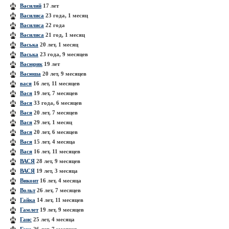
Василий
17 лет
Василиса
23 года, 1 месяц
Василиса
22 года
Василиса
21 год, 1 месяц
Васька
20 лет, 1 месяц
Васька
23 года, 9 месяцев
Васюрик
19 лет
Васюша
20 лет, 9 месяцев
вася
16 лет, 11 месяцев
Вася
19 лет, 7 месяцев
Вася
33 года, 6 месяцев
Вася
20 лет, 7 месяцев
Вася
29 лет, 1 месяц
Вася
20 лет, 6 месяцев
Вася
15 лет, 4 месяца
Вася
16 лет, 11 месяцев
ВАСЯ
28 лет, 9 месяцев
ВАСЯ
19 лет, 3 месяца
Виконт
16 лет, 4 месяца
Вольт
26 лет, 7 месяцев
Гайка
14 лет, 11 месяцев
Гамлет
19 лет, 9 месяцев
Ганс
25 лет, 4 месяца