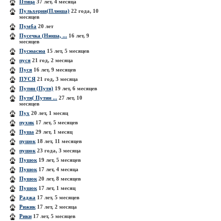
Птица
37 лет, 4 месяца
Пульхерия(Плюша)
22 года, 10
месяцев
Пумба
20 лет
Пусечка (Нюша, ...
16 лет, 9
месяцев
Пусюасюа
15 лет, 5 месяцев
пуся
21 год, 2 месяца
Пуся
16 лет, 9 месяцев
ПУСЯ
21 год, 3 месяца
Путин (Путя)
19 лет, 6 месяцев
Путя( Путин ...
27 лет, 10
месяцев
Пух
20 лет, 1 месяц
пухик
17 лет, 5 месяцев
Пуша
29 лет, 1 месяц
пушок
18 лет, 11 месяцев
пушок
23 года, 3 месяца
Пушок
19 лет, 5 месяцев
Пушок
17 лет, 4 месяца
Пушок
20 лет, 8 месяцев
Пушок
17 лет, 1 месяц
Раджа
17 лет, 5 месяцев
Рижик
17 лет, 2 месяца
Рики
17 лет, 5 месяцев