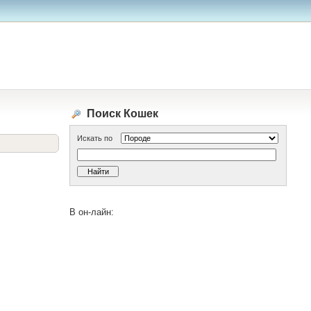
Поиск Кошек
Искать по
В он-лайн: