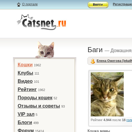
О портале
Регистраци
Баги
— Домашня
Елена Ожегова [leka9
Кошки
1962
Клубы
111
Видео
101
Рейтинг
1962
Породы кошек
52
Отзывы и советы
93
VIP зал
5
Рейтинг
4.944
после
18
гол
Блоги
499
Форум
Кошка мамы
15414