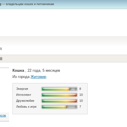
я
— владельцам кошек и питомникам
я
5]
Кошка
, 22 года, 5 месяцев
Из города
Житомир
Энергия
8
Интеллект
10
Дружелюбие
10
Любовь к игре
7
осов