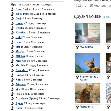
ваще котяра классный, к
Другие кошки этой породы:
15 лет, 10 месяцев н
Alice-Ashley
14 лет, 12 месяцев
Black Princess ...
21 год, 1 месяц
Друзья кошки
всег
Busja
19 лет, 1 месяц
Camel
22 года, 3 месяца
Dzinka
26 лет, 7 месяцев
Karolina
17 лет, 10 месяцев
Keks
20 лет, 3 месяца
Lexx
18 лет, 9 месяцев
liizi
26 лет, 7 месяцев
Малышка
Mariya
16 лет, 3 месяца
MILKA
16 лет, 1 месяц
Miss Kat
16 лет, 2 месяца
Motilda
22 года, 2 месяца
Nero de ...
17 лет, 4 месяца
Pushok
18 лет, 1 месяц
Flamenco aus
Xanі
18 лет, 2 месяца
Abusir
Абигель
15 лет, 9 месяцев
абу
30 лет, 10 месяцев
Абу
31 год, 10 месяцев
Аграфена (Груня)
25 лет, 8 месяцев
Адель
19 лет, 7 месяцев
Перфекта
Азиза
18 лет, 3 месяца