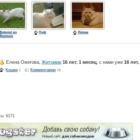
Beleriel en
Пуф
Лёпик
Reemen
Елена Ожегова,
Житомир
16 лет, 1 месяц
, с нами уже
16 лет
Кошки
Комментарии
2
18
ты: 6171