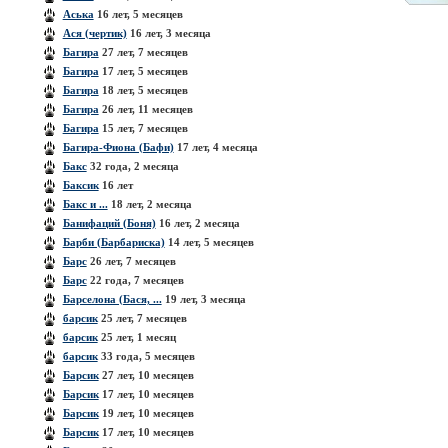
Аська
16 лет, 5 месяцев
Ася (чертик)
16 лет, 3 месяца
Багира
27 лет, 7 месяцев
Багира
17 лет, 5 месяцев
Багира
18 лет, 5 месяцев
Багира
26 лет, 11 месяцев
Багира
15 лет, 7 месяцев
Багира-Фиона (Бафи)
17 лет, 4 месяца
Бакс
32 года, 2 месяца
Баксик
16 лет
Бакс и ...
18 лет, 2 месяца
Банифаций (Боня)
16 лет, 2 месяца
Барби (Барбариска)
14 лет, 5 месяцев
Барс
26 лет, 7 месяцев
Барс
22 года, 7 месяцев
Барселона (Бася, ...
19 лет, 3 месяца
барсик
25 лет, 7 месяцев
барсик
25 лет, 1 месяц
барсик
33 года, 5 месяцев
Барсик
27 лет, 10 месяцев
Барсик
17 лет, 10 месяцев
Барсик
19 лет, 10 месяцев
Барсик
17 лет, 10 месяцев