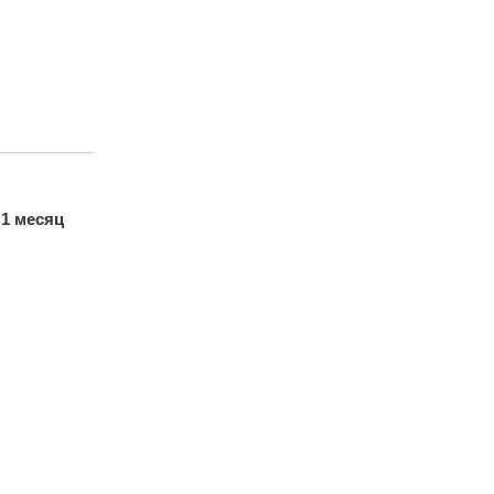
, 1 месяц