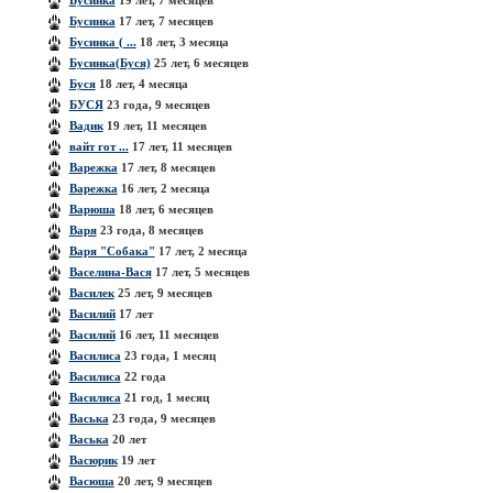
Бусинка
19 лет, 7 месяцев
Бусинка
17 лет, 7 месяцев
Бусинка ( ...
18 лет, 3 месяца
Бусинка(Буся)
25 лет, 6 месяцев
Буся
18 лет, 4 месяца
БУСЯ
23 года, 9 месяцев
Вадик
19 лет, 11 месяцев
вайт гот ...
17 лет, 11 месяцев
Варежка
17 лет, 8 месяцев
Варежка
16 лет, 2 месяца
Варюша
18 лет, 6 месяцев
Варя
23 года, 8 месяцев
Варя "Собака"
17 лет, 2 месяца
Васелина-Вася
17 лет, 5 месяцев
Василек
25 лет, 9 месяцев
Василий
17 лет
Василий
16 лет, 11 месяцев
Василиса
23 года, 1 месяц
Василиса
22 года
Василиса
21 год, 1 месяц
Васька
23 года, 9 месяцев
Васька
20 лет
Васюрик
19 лет
Васюша
20 лет, 9 месяцев