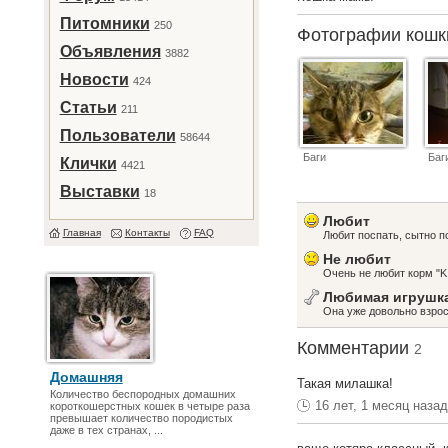
Питомники
250
Фотографии кош
Объявления
3882
Новости
424
Статьи
211
Пользователи
58644
Баги
Баг
Клички
4421
Выставки
18
Любит
Главная
Контакты
FAQ
Любит поспать, сытно п
Не любит
Очень не любит корм "K
Любимая игрушк
Она уже довольно взрос
Комментарии
2
Домашняя
Такая милашка!
Количество беспородных домашних
16 лет, 1 месяц наза
короткошерстных кошек в четыре раза
превышает количество породистых
даже в тех странах, ...